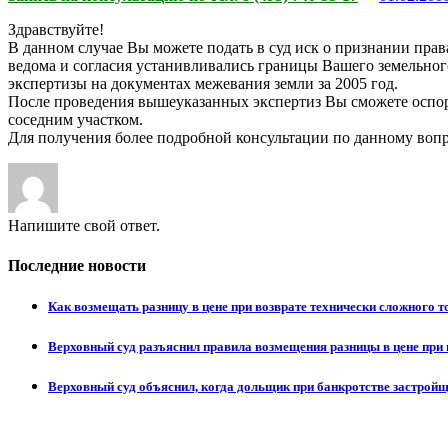
Здравствуйте!
В данном случае Вы можете подать в суд иск о признании права 
ведома и согласия устанивливались границы Вашего земельного
экспертизы на документах межевания земли за 2005 год.
После проведения вышеуказанных экспертиз Вы сможете оспори
соседним участком.
Для получения более подробной консультации по данному вопр
Напишите свой ответ.
Последние новости
Как возмещать разницу в цене при возврате технически сложного 
Верховный суд разъяснил правила возмещения разницы в цене при 
Верховный суд объяснил, когда дольщик при банкротстве застрой