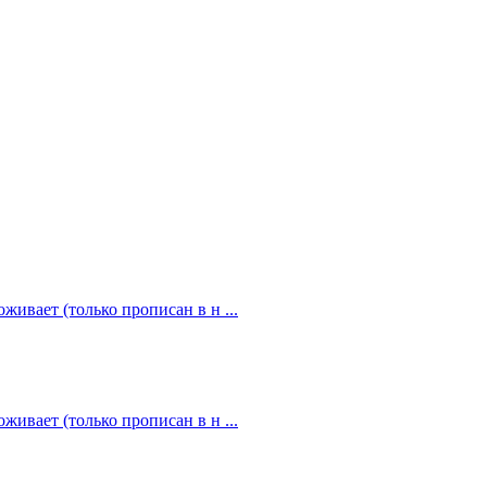
живает (только прописан в н ...
живает (только прописан в н ...