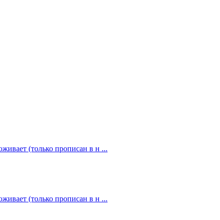
живает (только прописан в н ...
живает (только прописан в н ...