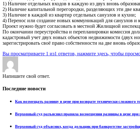
1) Наличие отдельных входов в каждую из двух вновь образов
2) Наличие капитальной перегородки, разделяющих эти две кв
3) Наличие в каждой из квартир отдельных санузлов и кухни;
4) Перенос или создание новых коммуникаций для санузлов и 
Проект нужно будет согласовать в местной Жилищной инспекции
По окончании переустройства и перепланировки комиссия долж
кадастровый учет двух новых объектов недвижимости (двух но
зарегистрировать своё право собственности на две вновь обра
Вы просматриваете 1 из1 ответов, нажмите здесь, чтобы просмо
Напишите свой ответ.
Последние новости
Как возмещать разницу в цене при возврате технически сложного 
Верховный суд разъяснил правила возмещения разницы в цене при 
Верховный суд объяснил, когда дольщик при банкротстве застрой