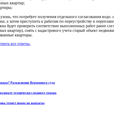
анных квартир;
артиры;
кухонь, что потребует получения отдельного согласования водо-
, а затем приступить к работам по переустройству и переплани
на будет проверить соответствие выполненных работ ранее согл
вых квартир), снять с кадастрового учета старый объект недви
зованные квартиры.
треть все ответы.
товара? Разъяснение Верховного суда
возврате технически сложного товара
щика теряет право на выплаты