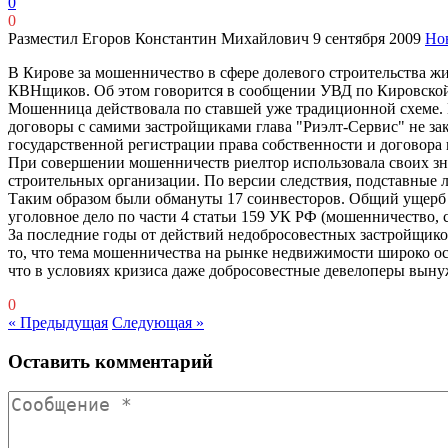
0
0
Разместил Егоров Константин Михайлович
9 сентября 2009
Но
В Кирове за мошенничество в сфере долевого строительства жи
КВНщиков. Об этом говорится в сообщении УВД по Кировской
Мошенница действовала по ставшей уже традиционной схеме. К
договоры с самими застройщиками глава "Риэлт-Сервис" не за
государственной регистрации права собственности и договора
При совершении мошенничеств риелтор использовала своих зн
строительных организации. По версии следствия, подставные л
Таким образом были обмануты 17 соинвесторов. Общий ущерб г
уголовное дело по части 4 статьи 159 УК РФ (мошенничество, с
За последние годы от действий недобросовестных застройщико
то, что тема мошенничества на рынке недвижимости широко ос
что в условиях кризиса даже добросовестные девелоперы вын
0
« Предыдущая
Следующая »
Оставить комментарий