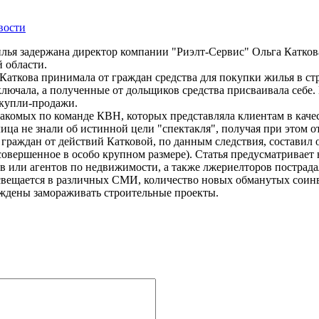
вости
лья задержана директор компании "Риэлт-Сервис" Ольга Каткова
 области.
аткова принимала от граждан средства для покупки жилья в стр
ключала, а полученные от дольщиков средства присваивала себе
 купли-продажи.
акомых по команде КВН, которых представляла клиентам в кач
ица не знали об истинной цели "спектакля", получая при этом о
раждан от действий Катковой, по данным следствия, составил 
овершенное в особо крупном размере). Статья предусматривает н
в или агентов по недвижимости, а также лжериелторов пострада
вещается в различных СМИ, количество новых обманутых соинве
уждены замораживать строительные проекты.