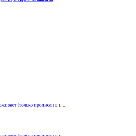
живает (только прописан в н ...
живает (только прописан в н ...