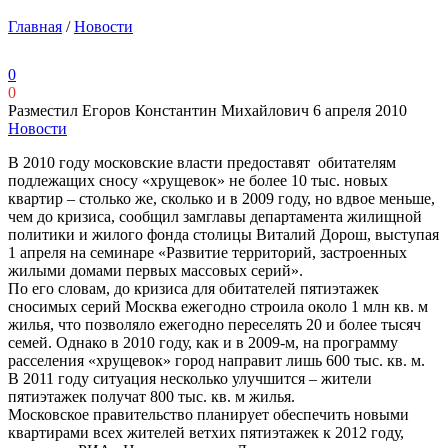
Главная
/
Новости
0
0
Разместил Егоров Константин Михайлович
6 апреля 2010
Новости
В 2010 году московские власти предоставят обитателям
подлежащих сносу «хрущевок» не более 10 тыс. новых
квартир – столько же, сколько и в 2009 году, но вдвое меньше,
чем до кризиса, сообщил замглавы департамента жилищной
политики и жилого фонда столицы Виталий Дорош, выступая
1 апреля на семинаре «Развитие территорий, застроенных
жилыми домами первых массовых серий».
По его словам, до кризиса для обитателей пятиэтажек
сносимых серий Москва ежегодно строила около 1 млн кв. м
жилья, что позволяло ежегодно переселять 20 и более тысяч
семей. Однако в 2010 году, как и в 2009-м, на программу
расселения «хрущевок» город направит лишь 600 тыс. кв. м.
В 2011 году ситуация несколько улучшится – жители
пятиэтажек получат 800 тыс. кв. м жилья.
Московское правительство планирует обеспечить новыми
квартирами всех жителей ветхих пятиэтажек к 2012 году,