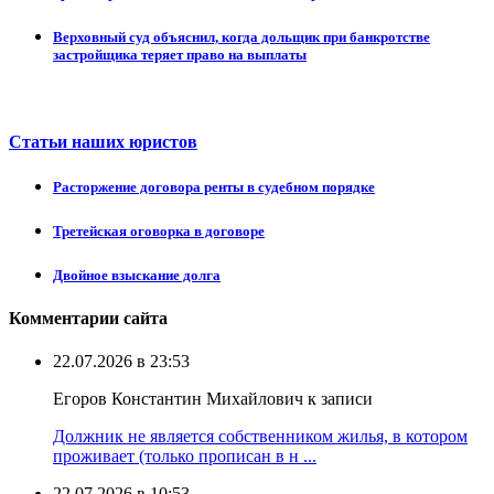
Верховный суд объяснил, когда дольщик при банкротстве
застройщика теряет право на выплаты
Статьи наших юристов
Расторжение договора ренты в судебном порядке
Третейская оговорка в договоре
Двойное взыскание долга
Комментарии сайта
22.07.2026 в 23:53
Егоров Константин Михайлович к записи
Должник не является собственником жилья, в котором
проживает (только прописан в н ...
22.07.2026 в 10:53