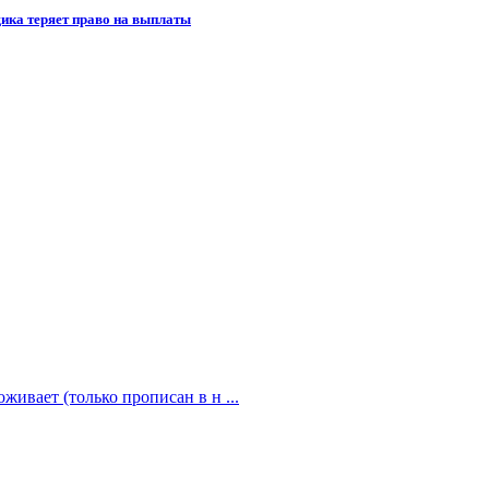
щика теряет право на выплаты
живает (только прописан в н ...