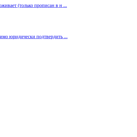
живает (только прописан в н ...
димо юридически подтвердить ...