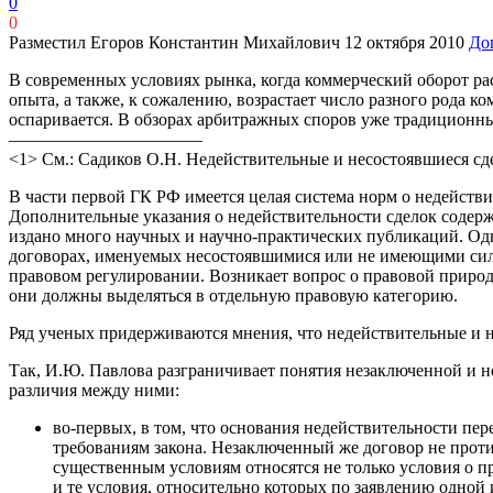
0
0
Разместил Егоров Константин Михайлович
12 октября 2010
До
В современных условиях рынка, когда коммерческий оборот ра
опыта, а также, к сожалению, возрастает число разного рода к
оспаривается. В обзорах арбитражных споров уже традиционны
———————————
<1> См.: Садиков О.Н. Недействительные и несостоявшиеся сдел
В части первой ГК РФ имеется целая система норм о недействи
Дополнительные указания о недействительности сделок содержа
издано много научных и научно-практических публикаций. Од
договорах, именуемых несостоявшимися или не имеющими силу,
правовом регулировании. Возникает вопрос о правовой природ
они должны выделяться в отдельную правовую категорию.
Ряд ученых придерживаются мнения, что недействительные и н
Так, И.Ю. Павлова разграничивает понятия незаключенной и н
различия между ними:
во-первых, в том, что основания недействительности пере
требованиям закона. Незаключенный же договор не против
существенным условиям относятся не только условия о пр
и те условия, относительно которых по заявлению одной и