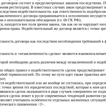
 договоров состоит в предусмотренных законом последствиях. По
ронняя реституция). В известных случаях закон предусматривае
следствия недействительности, как ответственность недобросов
аключенного договора приравнивается к исполнению несуществу
м о неосновательном обогащении (гл. 60 ГК РФ);
я, находится вне поля зрения закона, так как он не нарушает н
 зрения права. Недействительный же договор является с точки 
льность договора как последствия несоблюдения требований к ф
тельность и «незаключенность сделки» являются взаимоисключае
торой необходимо делать различия между незаключенной и недейс
и общих правил о недействительности сделок предусматривает 
особой терминологией. По этому же пути идет также практика а
рот;
тся недействительной или же вообще не состоялась, при опреде
и с точки зрения тех юридических последствий, которые к ним 
явшихся сделок оказываются в ряде случаев совершенно не под
шихся сделок лежит в русле современных тенденций развития гр
зволяет учитывать особенности отдельных жизненных ситуаций и
ктического применения <3>.