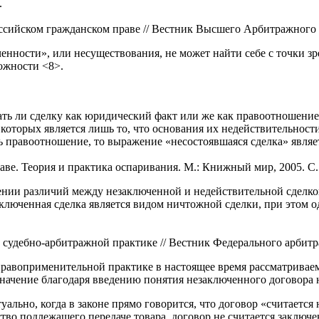
.
ссийском гражданском праве // Вестник Высшего Арбитражного Су
енности», или несуществования, не может найти себе с точки зр
тожности <8>.
вать ли сделку как юридический факт или же как правоотношени
которых является лишь то, что основания их недействительност
ь правоотношение, то выражение «несостоявшаяся сделка» явля
ве. Теория и практика оспаривания. М.: Книжный мир, 2005. С.
ии различий между незаключенной и недействительной сделкой
заключенная сделка является видом ничтожной сделки, при этом 
судебно-арбитражной практике // Вестник Федерального арбитраж
правоприменительной практике в настоящее время рассматриваем
 значение благодаря введению понятия незаключенного договора
льно, когда в законе прямо говорится, что договор «считается н
тво подлежащего передаче товара, договор не считается заключе