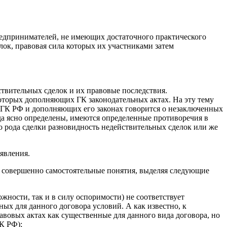
редпринимателей, не имеющих достаточного практического
елок, правовая сила которых их участниками затем
ствительных сделок и их правовые последствия.
которых дополняющих ГК законодательных актах. На эту тему
 ГК РФ и дополняющих его законах говорится о незаключенных
да ясно определены, имеются определенные противоречия в
о рода сделки разновидность недействительных сделок или же
явления.
й совершенно самостоятельные понятия, выделяя следующие
ожности, так и в силу оспоримости) не соответствует
ых для данного договора условий. А как известно, к
авовых актах как существенные для данного вида договора, но
ГК РФ);