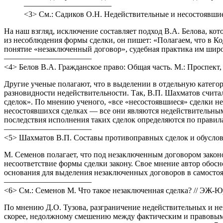
———————————
<3> См.: Садиков О.Н. Недействительные и несостоявшиес
На наш взгляд, исключение составляет подход В.А. Белова, ко
из несоблюдения формы сделки, он пишет: «Полагаем, что в Ко
понятие «незаключенный договор», судебная практика им широ
———————————
<4> Белов В.А. Гражданское право: Общая часть. М.: Проспект, 
Другие ученые полагают, что в выделении в отдельную категор
разновидности недействительности. Так, В.П. Шахматов счита
сделок». По мнению ученого, «все «несостоявшиеся» сделки не
несостоявшихся сделках — все они являются недействительным
последствия исполнения таких сделок определяются по правил
———————————
<5> Шахматов В.П. Составы противоправных сделок и обусловл
М. Семенов полагает, что под незаключенным договором закон
несоответствие формы сделки закону. Свое мнение автор обосн
основания для выделения незаключенных договоров в самосто
———————————
<6> См.: Семенов М. Что такое незаключенная сделка? // ЭЖ-Юри
По мнению Д.О. Тузова, разграничение недействительных и нез
скорее, недолжному смешению между фактическим и правовым 