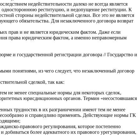
следствием недействительности далеко не всегда является
т и одностороннюю реституцию, и недопущение реституции. К
естной стороны недействительной сделки. Все это не является
ющего обязательства. Для незаключенного договора возврат
ичьих прав и не является юридическим фактом. Даже если
зрения права юридическим фактом, а именно неправомерным
орме и государственной регистрации договора // Государство и
мыми понятиями, из чего следует, что незаключенный договор
твительной сделкой, так как:
тем не менее специальные нормы для некоторых сделок,
вторитетных юрисдикционных органов. Термин «несостоявшаяся
ленных трудностях в их разграничении имеют тем не менее
целесообразно и справедливо применять. Действующие нормы ГК
ходящими;
ажданско-правового регулирования, которое постепенно
 добиваться более адекватного их правового урегулирования,