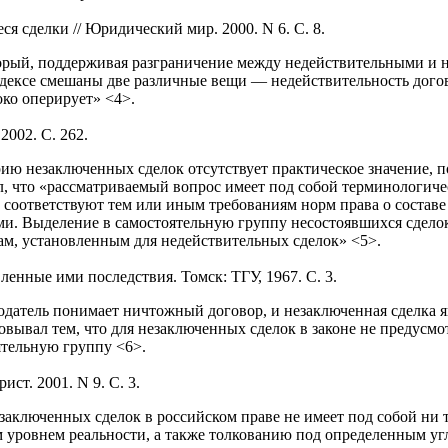
я сделки // Юридический мир. 2000. N 6. С. 8.
торый, поддерживая разграничение между недействительными и не
дексе смешаны две различные вещи — недействительность догово
ко оперирует» <4>.
2002. С. 262.
ию незаключенных сделок отсутствует практическое значение, п
л, что «рассматриваемый вопрос имеет под собой терминологиче
 соответствуют тем или иным требованиям норм права о составе 
и. Выделение в самостоятельную группу несостоявшихся сделок 
ам, установленным для недействительных сделок» <5>.
енные ими последствия. Томск: ТГУ, 1967. С. 3.
одатель понимает ничтожный договор, и незаключенная сделка 
овывал тем, что для незаключенных сделок в законе не предусм
ятельную группу <6>.
ст. 2001. N 9. С. 3.
аключенных сделок в российском праве не имеет под собой ни т
уровнем реальности, а также толкованию под определенным угл