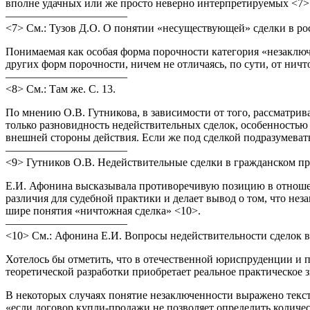
вполне удачных или же просто неверно интерпретируемых <7>
———————————
<7> См.: Тузов Д.О. О понятии «несуществующей» сделки в ро
Понимаемая как особая форма порочности категория «незаключ
других форм порочности, ничем не отличаясь, по сути, от нич
———————————
<8> См.: Там же. С. 13.
По мнению О.В. Гутникова, в зависимости от того, рассматри
только разновидность недействительных сделок, особенностью 
внешней стороны действия. Если же под сделкой подразумеват
———————————
<9> Гутников О.В. Недействительные сделки в гражданском пра
Е.И. Афонина высказывала противоречивую позицию в отношен
различия для судебной практики и делает вывод о том, что не
шире понятия «ничтожная сделка» <10>.
———————————
<10> См.: Афонина Е.И. Вопросы недействительности сделок в 
Хотелось бы отметить, что в отечественной юриспруденции и 
теоретической разработки приобретает реальное практическое
В некоторых случаях понятие незаключенности выражено текстуа
«если договор купли-продажи не позволяет определить количес