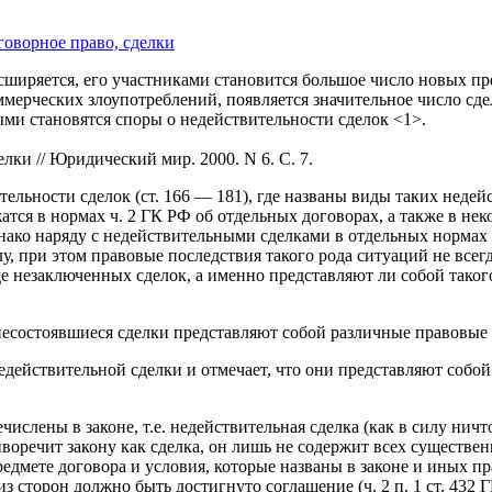
говорное право, сделки
сширяется, его участниками становится большое число новых п
оммерческих злоупотреблений, появляется значительное число сд
ми становятся споры о недействительности сделок <1>.
ки // Юридический мир. 2000. N 6. С. 7.
тельности сделок (ст. 166 — 181), где названы виды таких недей
тся в нормах ч. 2 ГК РФ об отдельных договорах, а также в не
нако наряду с недействительными сделками в отдельных нормах
 при этом правовые последствия такого рода ситуаций не всег
е незаключенных сделок, а именно представляют ли собой таког
есостоявшиеся сделки представляют собой различные правовые 
едействительной сделки и отмечает, что они представляют собо
числены в законе, т.е. недействительная сделка (как в силу ничт
оречит закону как сделка, он лишь не содержит всех существенн
едмете договора и условия, которые названы в законе и иных пр
з сторон должно быть достигнуто соглашение (ч. 2 п. 1 ст. 432 