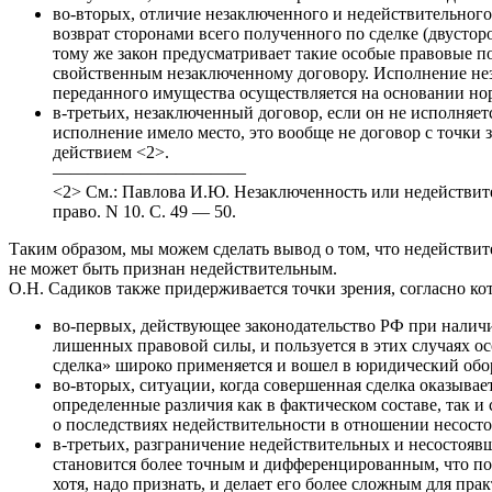
во-вторых, отличие незаключенного и недействительного
возврат сторонами всего полученного по сделке (двусто
тому же закон предусматривает такие особые правовые по
свойственным незаключенному договору. Исполнение нез
переданного имущества осуществляется на основании нор
в-третьих, незаключенный договор, если он не исполняетс
исполнение имело место, это вообще не договор с точки
действием <2>.
———————————
<2> См.: Павлова И.Ю. Незаключенность или недействите
право. N 10. С. 49 — 50.
Таким образом, мы можем сделать вывод о том, что недействи
не может быть признан недействительным.
О.Н. Садиков также придерживается точки зрения, согласно ко
во-первых, действующее законодательство РФ при наличи
лишенных правовой силы, и пользуется в этих случаях 
сделка» широко применяется и вошел в юридический обо
во-вторых, ситуации, когда совершенная сделка оказывае
определенные различия как в фактическом составе, так 
о последствиях недействительности в отношении несосто
в-третьих, разграничение недействительных и несостояв
становится более точным и дифференцированным, что по
хотя, надо признать, и делает его более сложным для пра