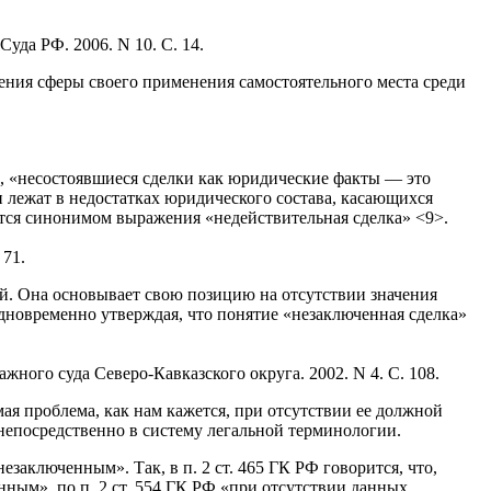
да РФ. 2006. N 10. С. 14.
ения сферы своего применения самостоятельного места среди
е, «несостоявшиеся сделки как юридические факты — это
и лежат в недостатках юридического состава, касающихся
ется синонимом выражения «недействительная сделка» <9>.
 71.
. Она основывает свою позицию на отсутствии значения
одновременно утверждая, что понятие «незаключенная сделка»
ного суда Северо-Кавказского округа. 2002. N 4. С. 108.
ая проблема, как нам кажется, при отсутствии ее должной
 непосредственно в систему легальной терминологии.
езаключенным». Так, в п. 2 ст. 465 ГК РФ говорится, что,
нным», по п. 2 ст. 554 ГК РФ «при отсутствии данных,