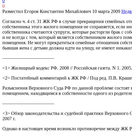
0
0
Разместил Егоров Константин Михайлович
10 марта 2009
Недв
Согласно ч. 4 ст. 31 ЖК РФ в случае прекращения семейных
собственника этого жилого помещения не сохраняется, если 
собственника считаются супруги, которые расторгли брак с со
и не всегда с тем, который является собственником жилого п
помещения. Не могут прекратиться семейные отношения собстве
бывшая жена с детьми должна идти на улицу, не имеют никаки
———————————
<1> Жилищный кодекс РФ. 2008 // Российская газета. N 1. 2005.
<2> Постатейный комментарий к ЖК РФ / Под ред. П.В. Крашен
Разъяснения Верховного Суда РФ по данной проблеме состоят
помещением, находящимся в собственности одного из родителей
———————————
<3> Обзор законодательства и судебной практики Верховного 
2007 г.
Однако в настоящее время возникло противоречие между ЖК Р