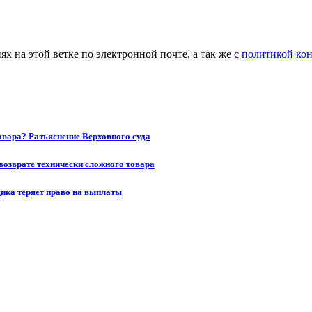
 на этой ветке по электронной почте, а так же с
политикой ко
товара? Разъяснение Верховного суда
возврате технически сложного товара
щика теряет право на выплаты