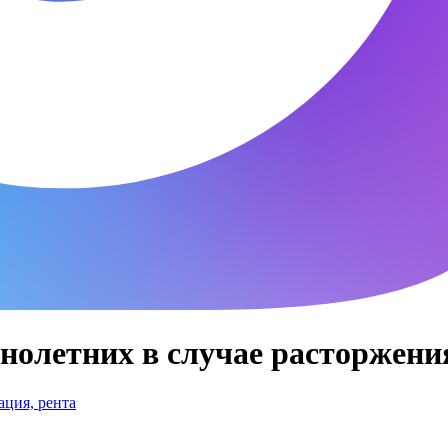
летних в случае расторжения
ция, рента