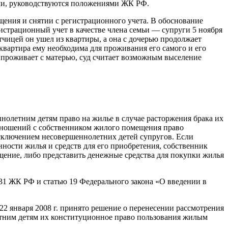
ими, руководствуются положениями ЖК РФ.
ещения и снятии с регистрационного учета. В обоснование
егистрационный учет в качестве члена семьи — супруги 5 ноября
етчицей он ушел из квартиры, а она с дочерью продолжает
 квартира ему необходима для проживания его самого и его
а проживает с матерью, суд считает возможным выселение
нолетним детям право на жилье в случае расторжения брака их
отношений с собственником жилого помещения право
сключением несовершеннолетних детей супругов. Если
ности жилья и средств для его приобретения, собственник
щение, либо представить денежные средства для покупки жилья
31 ЖК РФ и статью 19 Федерального закона «О введении в
2 января 2008 г. принято решение о перенесении рассмотрения
летним детям их конституционное право пользования жилым