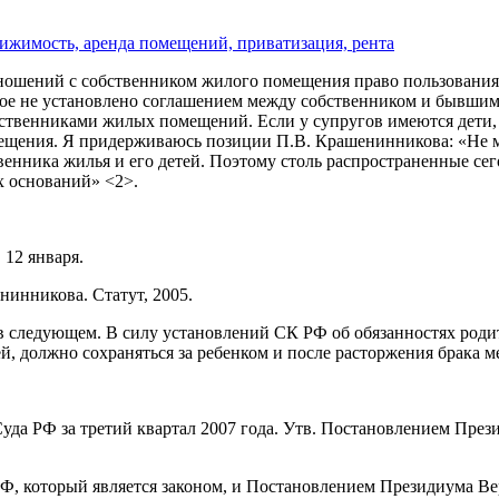
ижимость, аренда помещений, приватизация, рента
 отношений с собственником жилого помещения право пользова
иное не установлено соглашением между собственником и бывши
бственниками жилых помещений. Если у супругов имеются дети, 
омещения. Я придерживаюсь позиции П.В. Крашенинникова: «Не 
нника жилья и его детей. Поэтому столь распространенные сего
х оснований» <2>.
 12 января.
инникова. Статут, 2005.
 в следующем. В силу установлений СК РФ об обязанностях род
, должно сохраняться за ребенком и после расторжения брака м
Суда РФ за третий квартал 2007 года. Утв. Постановлением Пре
Ф, который является законом, и Постановлением Президиума Ве