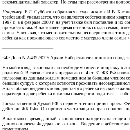
рекомендательный характер. Но суды при рассмотрении вопро
Например
, Е.Л. Субботин обратился в суд с иском к И.В. Хас
требований указывается, что он является собственником кварти
1997 г., а в феврале 2000 г. на учет также был поставлен и и
проживать там. В настоящее время он вновь создал семью, имее
семьи. Учитывая, что место жительства несовершеннолетних д
ребенка как проживающего совместно с матерью члена семьи <
———————————
<4> Дело N 2-4352/07 // Архив Набережночелнинского городско
На мой взгляд, законодателю необходимо внести поправку в жи
родителей. В связи с этим я предлагаю п. 4 ст. 31 ЖК РФ из
пользования данным жилым помещением за бывшим членом семь
бывший супруг, с которым остаются проживать несовершенноле
жилья обязан выделить долю для такого ребенка из своего жи
соразмерно доле ребенка в жилом помещении родителя — собс
Государственной Думой РФ в первом чтении принят проект Фед
действие ЖК РФ». Он принят в части защиты права пользова
В настоящее время данный законопроект находится на стадии 
данного проекта Федерального закона. Введение в действие д
помещением.