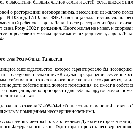
сов о выселении бывших членов семьи и детей, оставшихся с н
ановой о расторжении договора найма, выселении из жилого пом
ры N 108 в д. 17/10, пос. ЗЯБ. Ответчица была поставлена на р
х совместный ребенок — дочь Лена. После расторжения брака с отв
т сына Рому 2002 г. рождения. Иного жилья не имеет, и спорная
етей определяется местом проживания их родителей, а дочь Лен
4>.
го суда Республики Татарстан.
лищное законодательство, которое гарантировало бы несовершен
ложить в следующей редакции: «В случае прекращения семейных 
и собственника этого жилого помещения не сохраняется, за и
тние дети собственника жилого помещения, не имеет в собствен
лого помещения, либо приобрести для ребенка другое жилое поме
твенника жилья».
ерального закона N 408494-4 «О внесении изменений в статью 
ния жилым помещением несовершеннолетними.
рассмотрения Советом Государственной Думы во втором чтении; 2
анного Федерального закона будет гарантировать несовершенно