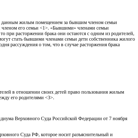
ния данным жилым помещением за бывшим членом семьи
м членом его семьи <1>. «Бывшими» членами семьи
то при расторжении брака они остаются с одним из родителей,
могут стать бывшими членами семьи дети собственника жилого
дня рассуждения о том, что в случае расторжения брака
ителей в отношении своих детей право пользования жилым
ежду его родителями <3>.
зидиума Верховного Суда Российской Федерации от 7 ноября
рховного Суда РФ, которое носит разъяснительный и