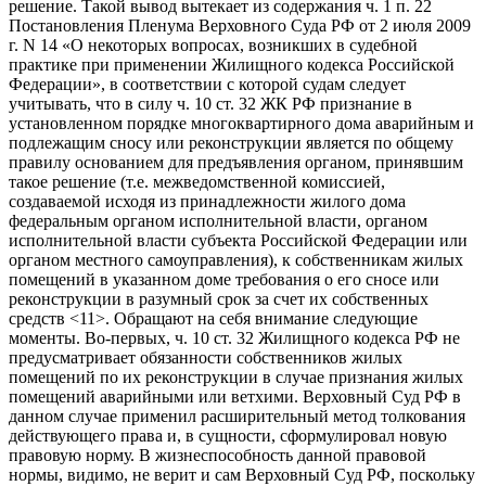
решение. Такой вывод вытекает из содержания ч. 1 п. 22
Постановления Пленума Верховного Суда РФ от 2 июля 2009
г. N 14 «О некоторых вопросах, возникших в судебной
практике при применении Жилищного кодекса Российской
Федерации», в соответствии с которой судам следует
учитывать, что в силу ч. 10 ст. 32 ЖК РФ признание в
установленном порядке многоквартирного дома аварийным и
подлежащим сносу или реконструкции является по общему
правилу основанием для предъявления органом, принявшим
такое решение (т.е. межведомственной комиссией,
создаваемой исходя из принадлежности жилого дома
федеральным органом исполнительной власти, органом
исполнительной власти субъекта Российской Федерации или
органом местного самоуправления), к собственникам жилых
помещений в указанном доме требования о его сносе или
реконструкции в разумный срок за счет их собственных
средств <11>. Обращают на себя внимание следующие
моменты. Во-первых, ч. 10 ст. 32 Жилищного кодекса РФ не
предусматривает обязанности собственников жилых
помещений по их реконструкции в случае признания жилых
помещений аварийными или ветхими. Верховный Суд РФ в
данном случае применил расширительный метод толкования
действующего права и, в сущности, сформулировал новую
правовую норму. В жизнеспособность данной правовой
нормы, видимо, не верит и сам Верховный Суд РФ, поскольку