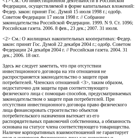
<1> См.: Об инвестиционной деятельности в Российской
Федерации, осуществляемой в форме капитальных вложений:
Федер. закон: принят Гос. Думой 15 июля 1998 г.; одобр.
Советом Федерации 17 июля 1998 г. // Собрание
законодательства Российской Федерации. 1999. N 9. Ст. 1096;
Российская газета. 2006. 8 фев., 23 дек.; 2007. 31 июля.
<2> См.: О жилищных накопительных кооперативах: Федер.
закон: принят Гос. Думой 22 декабря 2004 г.; одобр. Советом
Федерации 24 декабря 2004 г. // Российская газета. 2004. 31
дек.; 2006. 18 окт.
Здесь же следует заметить, что при отсутствии
инвестиционного договора на эти отношения не
распространяется законодательство о защите прав
потребителей. Членских отношений <3>, таким образом,
недостаточно для защиты прав соответствующего
физического лица с помощью способов, предусматриваемых
законодательством о защите прав потребителей. При
отсутствии инвестиционного договора право физического
лица финансировать строительство объектов
потребительского назначения вытекает из его
распорядительных правомочий собственника, а обязанность
основана на статусе члена соответствующего товарищества.
Наличие корпоративных взаимоотношений не гарантирует
прав и интересов физического лица как инвестора и