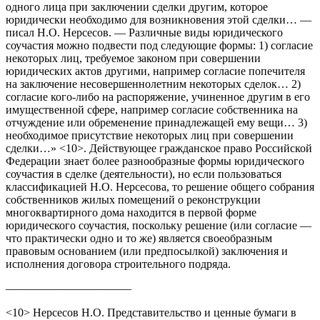
одного лица при заключении сделки другим, которое
юридически необходимо для возникновения этой сделки… —
писал Н.О. Нерсесов. — Различные виды юридического
соучастия можно подвести под следующие формы: 1) согласие
некоторых лиц, требуемое законом при совершении
юридических актов другими, например согласие попечителя
на заключение несовершеннолетним некоторых сделок… 2)
согласие кого-либо на распоряжение, учиненное другим в его
имущественной сфере, например согласие собственника на
отчуждение или обременение принадлежащей ему вещи… 3)
необходимое присутствие некоторых лиц при совершении
сделки…» <10>. Действующее гражданское право Российской
Федерации знает более разнообразные формы юридического
соучастия в сделке (деятельности), но если пользоваться
классификацией Н.О. Нерсесова, то решение общего собрания
собственников жилых помещений о реконструкции
многоквартирного дома находится в первой форме
юридического соучастия, поскольку решение (или согласие —
что практически одно и то же) является своеобразным
правовым основанием (или предпосылкой) заключения и
исполнения договора строительного подряда.
———————————
<10> Нерсесов Н.О. Представительство и ценные бумаги в