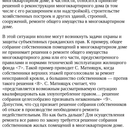
многоквартирном доме, в частности, относится принятие
решений о реконструкции многоквартирного дома (в том
числе с его расширением или надстройкой), строительстве
хозяйственных построек и других зданий, строений,
сооружений, ремонте общего имущества в многоквартирном
доме.
В этой ситуации вполне могут возникнуть задачи охраны и
защиты субъективных гражданских прав. К примеру, общее
собрание собственников помещений в многоквартирном доме
не принимает решения о ремонте общего имущества
многоквартирного дома или его части, предусмотренного
правилами и нормами технической эксплуатации жилищного
фонда <7>. Такой пример приводит С. Матиящук, когда
собственники верхних этажей проголосовали за ремонт
неисправной кровли, а большинство собственников — против
такого решения <8>. С. Матиящук считает, что
«представляется возможным рассматриваемую ситуацию
квалифицировать как злоупотребление правом… решение
собрания целесообразно признавать незаконным» <9>.
Допустим, что суд признает решение собрания собственников
об отказе в производстве необходимого ремонта
недействительным. Но как быть дальше? Для осуществления
ремонта все равно по закону требуется решение собрания
собственников жилых помещений в многоквартирном доме.