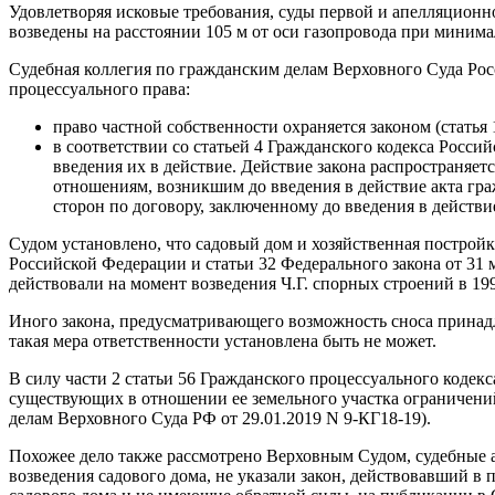
Удовлетворяя исковые требования, суды первой и апелляционно
возведены на расстоянии 105 м от оси газопровода при миним
Судебная коллегия по гражданским делам Верховного Суда Ро
процессуального права:
право частной собственности охраняется законом (статья
в соответствии со статьей 4 Гражданского кодекса Росс
введения их в действие. Действие закона распространяетс
отношениям, возникшим до введения в действие акта гра
сторон по договору, заключенному до введения в действие
Судом установлено, что садовый дом и хозяйственная постройк
Российской Федерации и статьи 32 Федерального закона от 31 
действовали на момент возведения Ч.Г. спорных строений в 19
Иного закона, предусматривающего возможность сноса принад
такая мера ответственности установлена быть не может.
В силу части 2 статьи 56 Гражданского процессуального кодекс
существующих в отношении ее земельного участка ограничени
делам Верховного Суда РФ от 29.01.2019 N 9-КГ18-19).
Похожее дело также рассмотрено Верховным Судом, судебные а
возведения садового дома, не указали закон, действовавший в