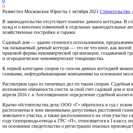
0
0
Разместил Московские Юристы
1 октября 2021
Строительство, 
В законодательстве отсутствует понятие дачного коттеджа. В с
нужд и о внесении изменений в отдельные законодательные ак
хозяйственные постройки и гаражи.
Садовый дом — здание сезонного использования, предназначен
так называемый дачный коттедж — это не что иное, как жилой
правовой формы некоммерческой организации, создаваемой гра
и огороднические некоммерческие товарищества.
К первой категории споров со сносом дачных коттеджей можн
газовыми, нефтедобывающими компаниями на основании несоб
Рассмотрим одно из типичных дел по таким спорам. Судебная 
возложении обязанности снести за свой счет садовый дом и хо
апреля 2016 г. и Апелляционное определение судебной коллеги
Кратко обстоятельства дела: ООО «Г» обратилось в суд с иском 
расположены в зоне минимально допустимых расстояний газопро
земельного участка, а также расположенного на этом участке 
году газопровода-отвода к ГРС «П», относящегося к I классу 
на основании свидетельства о регистрации опасных производс