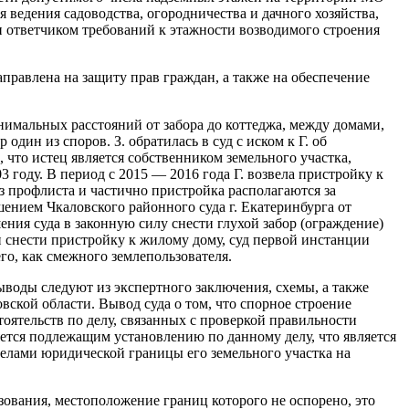
ведения садоводства, огородничества и дачного хозяйства,
 ответчиком требований к этажности возводимого строения
аправлена на защиту прав граждан, а также на обеспечение
нимальных расстояний от забора до коттеджа, между домами,
дин из споров. З. обратилась в суд с иском к Г. об
 что истец является собственником земельного участка,
 году. В период с 2015 — 2016 года Г. возвела пристройку к
з профлиста и частично пристройка располагаются за
шением Чкаловского районного суда г. Екатеринбурга от
ения суда в законную силу снести глухой забор (ограждение)
и снести пристройку к жилому дому, суд первой инстанции
его, как смежного землепользователя.
ыводы следуют из экспертного заключения, схемы, а также
вской области. Вывод суда о том, что спорное строение
ятельств по делу, связанных с проверкой правильности
яется подлежащим установлению по данному делу, что является
делами юридической границы его земельного участка на
зования, местоположение границ которого не оспорено, это