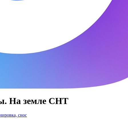
ы. На земле СНТ
нировка, снос