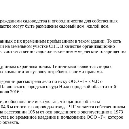
 гражданами садоводства и огородничества для собственных
частке могут быть размещены садовый дом, жилой дом,
анных с их временным пребыванием в таком здании. То есть
й на земельном участке СНТ. В качестве организационно-
ы соответственно садоводческие некоммерческие товарищества
оду, иным охранным зонам. Типичными являются споры с
х компании могут злоупотреблять своими правами.
ерации рассмотрела дело по иску ООО «Г» к Ч.Г. о
 Павловского городского суда Нижегородской области от 6
юля 2016 г.
ки, в обоснование иска указав, что данные объекты
,6 м от оси газопровода-отвода. Ч.Г. является собственником
на расстоянии 105 м от оси введенного в эксплуатацию в 1973
ества во временное владение и пользование ООО «Г», которое
 объекта.