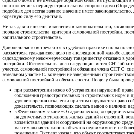
садового дома и не имеющие обратной силы, на публикации в СМ
он отношение к периоду строительства спорного дома (Опреде
подобных дел всегда важное значение имеет законодательство, 
обратную силу его действия.
Не так давно внесены изменения в законодательство, касающи
порядок строительства, критерии самовольной постройки, пос
капитального строительства.
Довольно часто встречаются в судебной практике споры по сн
рассмотрела гражданское дело по апелляционной жалобе садов
садоводческому некоммерческому товариществу отказано в удо
постройки. Обстоятельства дела следующие: истец СНТ обратил
участке, самовольной постройкой и обязании члена СНТ С. сн
земельном участке С. возведен не завершенный строительство
самовольной постройкой и обязать снести. По делу была провед
при рассмотрении исков об устранении нарушений права,
соблюдения градостроительных и строительных норм и пр
удовлетворения иска, если при этом нарушается право со
доказательств, позволяющих сделать вывод о наличии на
в Федеральном законе «О садоводческих, огороднически
на допустимую этажность жилых зданий и строений, возв
воздействия зданий и сооружений на окружающую среду, 
максимальная этажность объектов недвижимости не более 
помещение. Эксперт указал, что объект соответствует т