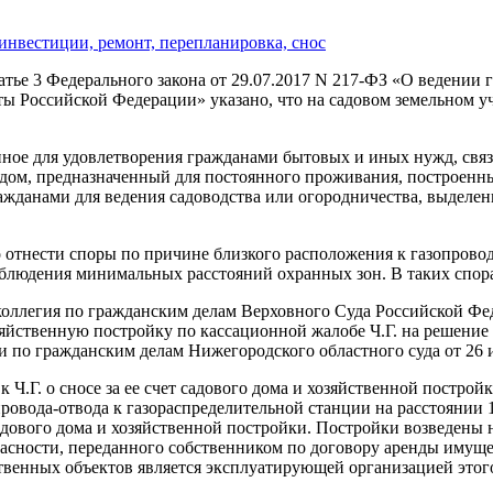
инвестиции, ремонт, перепланировка, снос
татье 3 Федерального закона от 29.07.2017 N 217-ФЗ «О ведении
ты Российской Федерации» указано, что на садовом земельном у
ное для удовлетворения гражданами бытовых и иных нужд, связ
 дом, предназначенный для постоянного проживания, построенны
жданами для ведения садоводства или огородничества, выделен
о отнести споры по причине близкого расположения к газопров
людения минимальных расстояний охранных зон. В таких спора
коллегия по гражданским делам Верховного Суда Российской Фед
зяйственную постройку по кассационной жалобе Ч.Г. на решение
и по гражданским делам Нижегородского областного суда от 26 и
к Ч.Г. о сносе за ее счет садового дома и хозяйственной построй
вода-отвода к газораспределительной станции на расстоянии 104
садового дома и хозяйственной постройки. Постройки возведены 
опасности, переданного собственником по договору аренды имущ
твенных объектов является эксплуатирующей организацией этого