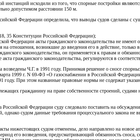
й инстанций исходили из того, что спорные постройки являются
ально допустимом расстоянии 150 м.
ссийской Федерации определила, что выводы судов сделаны с 
 18, 35 Конституции Российской Федерации);
ийской Федерации акты гражданского законодательства не имею
я на отношения, возникшие до введения его в действие, только в
жданского законодательства, он применяется к правам и обязанн
 акта гражданского законодательства, регулируются в соответств
а возведены Ч.Г. в 1991 году. Принимая решение о сносе спорны
марта 1999 г. N 69-ФЗ «О газоснабжении в Российской Федераци
91 году. При этом названные правовые нормы не содержат указа
лежащих гражданину на праве собственности строений, судами 
а Российской Федерации суду следовало поставить на обсуждение
й, однако судом данные требования процессуального закона не
кты нижестоящих судом отменены, дело направлено на новое ап
 период его возведения, предусматривающий обязанность сноса, 