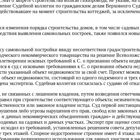
И о запрете строительства вблизи газопровода, не указав, на о
ление Судебной коллегии по гражданским делам Верховного Суд
действовавшее на момент строительства коттеджей, за исключени
еся изменения порядка строительства домов, в том числе садовы
ледствия выявления самовольных построек, также появился новы
осу самовольной постройки ввиду несоответствия градостроите
одческого некоммерческого товарищества на решение Всеволожс
влетворении исковых требований к С. о признании объекта нед
ся в суд с исковыми требованиями к С. о признании объекта не
ести указанный объект недвижимости за свой счет. Проект меж
м объект недвижимости, состоящий из одного подземного и трех
ена экспертиза. Судебная коллегия согласилась с судами об отка
 не связанных с лишением владения, путем возведения ответчико
авил при строительстве соответствующего объекта; незначител
бственности или законное владение истца. Суд первой инстанци
рушения либо угрозы нарушения его прав, свобод или законных 
х и дачных некоммерческих объединениях граждан» и действующ
одимых на садовых и дачных участках. Эксперт при оценке соот
исходил из требований, установленных решением совета депутат
трех этажей. Спорное недостроенное строение имеет 4 этажа: п
ребованиям разрешенного использования для дачных участков в 