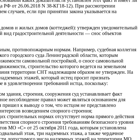
сновании каких доказательств установлен этот факт и имеет ли
а РФ от 26.06.2018 N 38-КГ18-12). При рассмотрении
ем случаев, если при принятии закона указывается на
х домов и жилых домов (коттеджей): утвержден уведомительный
й вид градостроительной деятельности — снос объектов
льным, противопожарным нормам. Например, судебная коллегия
кого городского суда Ленинградской области, которым
вижимости самовольной постройкой, о сносе самовольной
движимости, строительство которого ведется на земельном
евания территории СНТ надлежащим образом не утвержден. На
 надземных этажей, который истец просит признать
зе в удовлетворении требований истца, поскольку:
м здания, строения, сооружения суд устанавливает факт
ьное несоблюдение правил может являться основанием для
и пришел к выводу о том, что истцом не представлено
интересов возведением спорного строения;
их строительных нормах отсутствует норма прямого действия
ветствия спорного строения требованиям безопасного уровня
ов МО «С» от 25 октября 2011 года, которым установлена
одвальный этаж, три надземных этажа, а также чердачное
части допустимого числа надземных этажей на территории МО