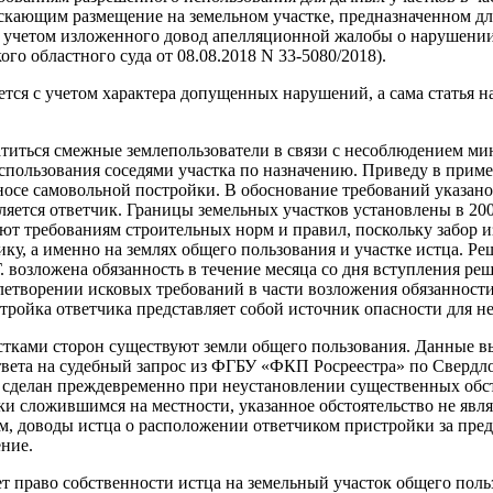
кающим размещение на земельном участке, предназначенном для 
С учетом изложенного довод апелляционной жалобы о нарушении
о областного суда от 08.08.2018 N 33-5080/2018).
ется с учетом характера допущенных нарушений, а сама статья н
атиться смежные землепользователи в связи с несоблюдением ми
ользования соседями участка по назначению. Приведу в пример о
осе самовольной постройки. В обоснование требований указано,
яется ответчик. Границы земельных участков установлены в 2003
ют требованиям строительных норм и правил, поскольку забор и
ку, а именно на землях общего пользования и участке истца. Ре
. возложена обязанность в течение месяца со дня вступления реш
влетворении исковых требований в части возложения обязанност
истройка ответчика представляет собой источник опасности для н
астками сторон существуют земли общего пользования. Данные в
твета на судебный запрос из ФГБУ «ФКП Росреестра» по Свердло
 сделан преждевременно при неустановлении существенных обсто
ки сложившимся на местности, указанное обстоятельство не явл
ом, доводы истца о расположении ответчиком пристройки за пре
ние.
т право собственности истца на земельный участок общего поль