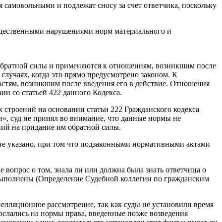
 самовольными и подлежат сносу за счет ответчика, поскольку
существенными нарушениями норм материального и
т обратной силы и применяются к отношениям, возникшим после
 случаях, когда это прямо предусмотрено законом. К
остям, возникшим после введения его в действие. Отношения
ии со статьей 422 данного Кодекса.
х строений на основании статьи 222 Гражданского кодекса
и», суд не принял во внимание, что данные нормы не
ний на придание им обратной силы.
не указано, при том что подзаконными нормативными актами
 вопрос о том, знала ли или должна была знать ответчица о
 выполнены (Определение Судебной коллегии по гражданским
елляционное рассмотрение, так как суды не установили время
сослались на нормы права, введенные позже возведения