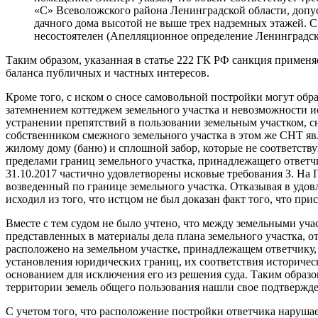
«С» Всеволожского района Ленинградской области, допус
дачного дома высотой не выше трех надземных этажей. 
несостоятелен (Апелляционное определение Ленинградског
Таким образом, указанная в статье 222 ГК РФ санкция применя
баланса публичных и частных интересов.
Кроме того, с иском о сносе самовольной постройки могут обр
затемнением коттеджем земельного участка и невозможности исп
устранении препятствий в пользовании земельным участком, сн
собственником смежного земельного участка в этом же СНТ явл
жилому дому (баню) и сплошной забор, которые не соответству
пределами границ земельного участка, принадлежащего ответчи
31.10.2017 частично удовлетворены исковые требования З. На Г
возведенный по границе земельного участка. Отказывая в удо
исходил из того, что истцом не был доказан факт того, что пр
Вместе с тем судом не было учтено, что между земельными уч
представленных в материалы дела плана земельного участка, о
расположено на земельном участке, принадлежащем ответчику,
установления юридических границ, их соответствия историчес
основанием для исключения его из решения суда. Таким образ
территории земель общего пользования нашли свое подтвержде
С учетом того, что расположение постройки ответчика нарушае