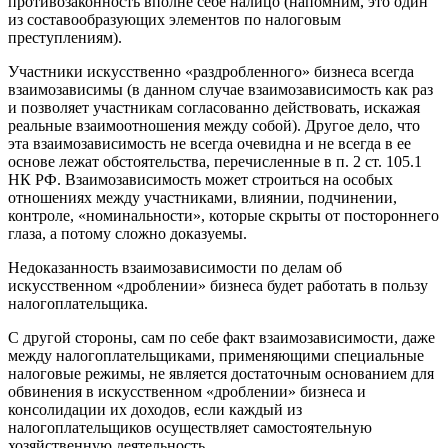
противозаконность вполне себе налицо (напомним, это один
из составообразующих элементов по налоговым
преступлениям).
Участники искусственно «раздробленного» бизнеса всегда
взаимозависимы (в данном случае взаимозависимость как раз
и позволяет участникам согласованно действовать, искажая
реальные взаимоотношения между собой). Другое дело, что
эта взаимозависимость не всегда очевидна и не всегда в ее
основе лежат обстоятельства, перечисленные в п. 2 ст. 105.1
НК РФ. Взаимозависимость может строиться на особых
отношениях между участниками, влиянии, подчинении,
контроле, «номинальности», которые скрыты от постороннего
глаза, а потому сложно доказуемы.
Недоказанность взаимозависимости по делам об
искусственном «дроблении» бизнеса будет работать в пользу
налогоплательщика.
С другой стороны, сам по себе факт взаимозависимости, даже
между налогоплательщиками, применяющими специальные
налоговые режимы, не является достаточным основанием для
обвинения в искусственном «дроблении» бизнеса и
консолидации их доходов, если каждый из
налогоплательщиков осуществляет самостоятельную
хозяйственную деятельность.