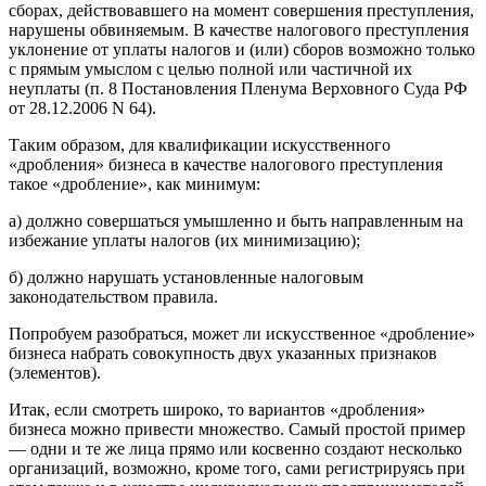
сборах, действовавшего на момент совершения преступления,
нарушены обвиняемым. В качестве налогового преступления
уклонение от уплаты налогов и (или) сборов возможно только
с прямым умыслом с целью полной или частичной их
неуплаты (п. 8 Постановления Пленума Верховного Суда РФ
от 28.12.2006 N 64).
Таким образом, для квалификации искусственного
«дробления» бизнеса в качестве налогового преступления
такое «дробление», как минимум:
а) должно совершаться умышленно и быть направленным на
избежание уплаты налогов (их минимизацию);
б) должно нарушать установленные налоговым
законодательством правила.
Попробуем разобраться, может ли искусственное «дробление»
бизнеса набрать совокупность двух указанных признаков
(элементов).
Итак, если смотреть широко, то вариантов «дробления»
бизнеса можно привести множество. Самый простой пример
— одни и те же лица прямо или косвенно создают несколько
организаций, возможно, кроме того, сами регистрируясь при