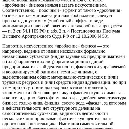
«дробление» бизнеса нельзя назвать искусственным.
Соответственно, «побочный» эффект от такого «дробления»
бизнеса в виде минимизации налогообложения следует
признать допустимым («побочный» эффект в виде
минимизации налогообложения как таковой не запрещается
— п. 3 ст. 54.1 НК РФ и абз. 2 п. 4 Постановления Пленума
Высшего Арбитражного Суда РФ от 12.10.2006 N 53).
Напротив, искусственное «дробление» бизнеса — это,
например, ведение от имени нескольких формально
независимых субъектов (индивидуальных предпринимателей
и (или) юридических лиц) организационно единой
предпринимательской деятельности, фактически управляемой
и координируемой одними и теми же лицами, с
задействованием общих материально-технических и (или)
трудовых ресурсов и (или) средств индивидуализации, но при
этом при отсутствии договорных взаимоотношений,
экономически объясняющих такую фактическую взаимосвязь
и консолидацию. Здесь формально «раздробленная» структура
бизнеса только лишь фикция, своего рода «фасад», за которым
в действительности нет структурного деления на
самостоятельных субъектов; видимость деятельности
нескольких лиц прикрывает фактическую деятельность
одного налогоплательщика. Имитация самостоятельной
хозяйственной деятельности в данном случае позволяет