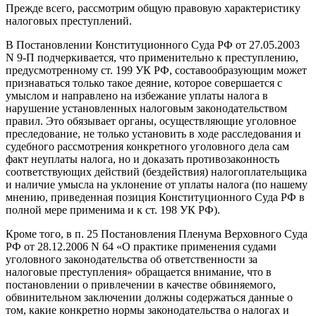
Прежде всего, рассмотрим общую правовую характеристику
налоговых преступлений.
В Постановлении Конституционного Суда РФ от 27.05.2003
N 9-П подчеркивается, что применительно к преступлению,
предусмотренному ст. 199 УК РФ, составообразующим может
признаваться только такое деяние, которое совершается с
умыслом и направлено на избежание уплаты налога в
нарушение установленных налоговым законодательством
правил. Это обязывает органы, осуществляющие уголовное
преследование, не только установить в ходе расследования и
судебного рассмотрения конкретного уголовного дела сам
факт неуплаты налога, но и доказать противозаконность
соответствующих действий (бездействия) налогоплательщика
и наличие умысла на уклонение от уплаты налога (по нашему
мнению, приведенная позиция Конституционного Суда РФ в
полной мере применима и к ст. 198 УК РФ).
Кроме того, в п. 25 Постановления Пленума Верховного Суда
РФ от 28.12.2006 N 64 «О практике применения судами
уголовного законодательства об ответственности за
налоговые преступления» обращается внимание, что в
постановлении о привлечении в качестве обвиняемого,
обвинительном заключении должны содержаться данные о
том, какие конкретно нормы законодательства о налогах и