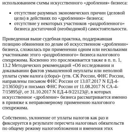
использованием схемы искусственного «дробления» бизнеса:
отсутствие разумных экономических причин (деловой
цели) в действиях по «дроблению» бизнеса;
отсутствие у некоторых участников «раздробленного»
бизнеса достаточной (необходимой) самостоятельности.
Приведенная выше судебная практика, поддержавшая
позицию обвинения по делам об искусственном «дроблении»
бизнеса, сложилась при применении одним или несколькими
участниками этого «раздробленного» бизнеса налогового
спецрежима. Косвенно это прослеживается также в п. п. 1,
13.2 Методических рекомендаций «Об исследовании и
доказывании фактов умышленной неуплаты или неполной
уплаты сумм налога (сбора)» (утв. СК России, ФНС России,
направлены письмом ФНС России от 13.07.2017 N ЕД-4-
2/13650@) и письмах ФНС России от 11.08.2017 N СА-4-
7/15895@, от 31.10.2017 N ЕД-4-9/22123@, в которых
искусственное «дробление» бизнеса рассматривается именно
в привязке к неправомерному применению налогового
спецрежима.
Собственно, уклонение от уплаты налогов как раз и
фиксируется в результате пересчета налоговых обязательств
по общему режиму налогообложения и вменения этих