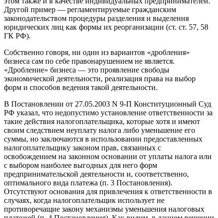
этом также и в качестве индивидуальных предпринимателей.
Другой пример — регламентируемые гражданским
законодательством процедуры разделения и выделения
юридических лиц как формы их реорганизации (ст. ст. 57, 58
ГК РФ).
Собственно говоря, ни один из вариантов «дробления»
бизнеса сам по себе правонарушением не является.
«Дробление» бизнеса — это проявление свободы
экономической деятельности, реализация права на выбор
форм и способов ведения такой деятельности.
В Постановлении от 27.05.2003 N 9-П Конституционный Суд
РФ указал, что недопустимо установление ответственности за
такие действия налогоплательщика, которые хотя и имеют
своим следствием неуплату налога либо уменьшение его
суммы, но заключаются в использовании предоставленных
налогоплательщику законом прав, связанных с
освобождением на законном основании от уплаты налога или
с выбором наиболее выгодных для него форм
предпринимательской деятельности и, соответственно,
оптимального вида платежа (п. 3 Постановления).
Отсутствуют основания для привлечения к ответственности в
случаях, когда налогоплательщик использует не
противоречащие закону механизмы уменьшения налоговых
платежей (п. 4 Постановления). Как видим, в данном решении