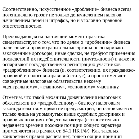
Соответственно, искусственное «дробление» бизнеса всегда
потенциально грозит не только доначислением налогов,
начислением пеней и штрафов, но и уголовно-правовой
ответственностью.
Преобладающая на настоящий момент практика
свидетельствует о том, что по делам о «дроблении» бизнеса
налоговые и правоохранительные органы не оспаривают
заключенные договоры, иные сделки, не требуют применения
последствий их недействительности (ничтожности) и даже не
оспаривают государственную регистрацию участников
«раздробленного» бизнеса (и, соответственно, их гражданско-
правовой и налогово-правовой статус), а просто вменяют
совокупные налоговые обязательства некоему
«центральному», «главному», «основному» участнику.
Отметим, что такой механизм доначисления налоговых
обязательств по «раздробленному» бизнесу налоговым
законодательством прямо не предусмотрен; он основывается
только лишь на упомянутых выше судебных доктринах и
правовых позициях общего характера (с относительно
недавнего времени похожие позиции общего характера
применяются и в рамках ст. 54.1 НК РФ). Как таковых
конкретных правил расчета нет, только общий принцип —