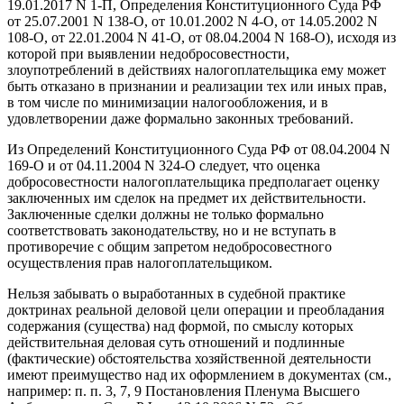
19.01.2017 N 1-П, Определения Конституционного Суда РФ
от 25.07.2001 N 138-О, от 10.01.2002 N 4-О, от 14.05.2002 N
108-О, от 22.01.2004 N 41-О, от 08.04.2004 N 168-О), исходя из
которой при выявлении недобросовестности,
злоупотреблений в действиях налогоплательщика ему может
быть отказано в признании и реализации тех или иных прав,
в том числе по минимизации налогообложения, и в
удовлетворении даже формально законных требований.
Из Определений Конституционного Суда РФ от 08.04.2004 N
169-О и от 04.11.2004 N 324-О следует, что оценка
добросовестности налогоплательщика предполагает оценку
заключенных им сделок на предмет их действительности.
Заключенные сделки должны не только формально
соответствовать законодательству, но и не вступать в
противоречие с общим запретом недобросовестного
осуществления прав налогоплательщиком.
Нельзя забывать о выработанных в судебной практике
доктринах реальной деловой цели операции и преобладания
содержания (существа) над формой, по смыслу которых
действительная деловая суть отношений и подлинные
(фактические) обстоятельства хозяйственной деятельности
имеют преимущество над их оформлением в документах (см.,
например: п. п. 3, 7, 9 Постановления Пленума Высшего