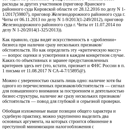
расходы за других участников (приговор Яранского
районного суда Кировской области от 28.12.2016 по делу N 1-
1/2017(59807), приговор Железнодорожного районного суда г.
Читы от 06.11.2013 по делу N 1-9/2013(1-249/2012), приговор
Железнодорожного районного суда г. Читы от 11.07.2014 по
делу N 1-20/2014(1-325/2013)).
Как правило, суды видят искусственность в «дроблении»
бизнеса при наличии сразу нескольких признаков/
обстоятельств. Но как определить эту «критическую массу»
— вопрос оценки и усмотрения в каждом конкретном случае.
Каких-то объективных и заранее предустановленных
критериев здесь нет (это, кстати, признает и ФНС России в п.
1 письма от 11.08.2017 N СА-4-7/15895@).
Можно с уверенностью сказать лишь одно: наличие хотя бы
одного из перечисленных признаков/обстоятельств — сигнал
для повышенного внимания за построением и деятельностью
бизнес-структуры, наличие же сразу нескольких признаков/
обстоятельств — повод для глубокой и серьезной проверки.
Обобщая изложенные выше позиции общего характера и
судебную практику, можно укрупненно выделить два
основных аргумента, на которых строится обвинение в
преступной минимизации налогообложения с