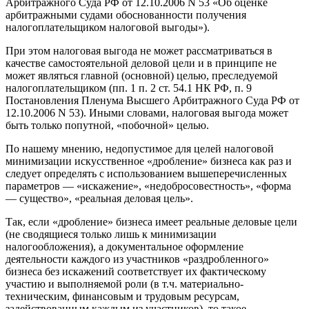
Арбитражного Суда РФ от 12.10.2006 N 53 «Об оценке
арбитражными судами обоснованности получения
налогоплательщиком налоговой выгоды»).
При этом налоговая выгода не может рассматриваться в
качестве самостоятельной деловой цели и в принципе не
может являться главной (основной) целью, преследуемой
налогоплательщиком (пп. 1 п. 2 ст. 54.1 НК РФ, п. 9
Постановления Пленума Высшего Арбитражного Суда РФ от
12.10.2006 N 53). Иными словами, налоговая выгода может
быть только попутной, «побочной» целью.
По нашему мнению, недопустимое для целей налоговой
минимизации искусственное «дробление» бизнеса как раз и
следует определять с использованием вышеперечисленных
параметров — «искажение», «недобросовестность», «форма
— существо», «реальная деловая цель».
Так, если «дробление» бизнеса имеет реальные деловые цели
(не сводящиеся только лишь к минимизации
налогообложения), а документальное оформление
деятельности каждого из участников «раздробленного»
бизнеса без искажений соответствует их фактическому
участию и выполняемой роли (в т.ч. материально-
техническим, финансовым и трудовым ресурсам,
задействованным каждым из участников), то такое