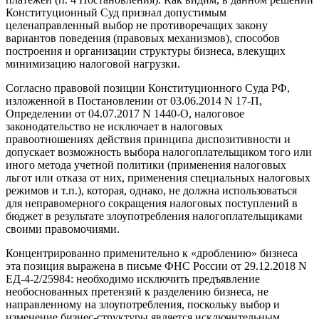
Конституционный Суд признал допустимым
целенаправленный выбор не противоречащих закону
вариантов поведения (правовых механизмов), способов
построения и организации структуры бизнеса, влекущих
минимизацию налоговой нагрузки.
Согласно правовой позиции Конституционного Суда РФ,
изложенной в Постановлении от 03.06.2014 N 17-П,
Определении от 04.07.2017 N 1440-О, налоговое
законодательство не исключает в налоговых
правоотношениях действия принципа диспозитивности и
допускает возможность выбора налогоплательщиком того или
иного метода учетной политики (применения налоговых
льгот или отказа от них, применения специальных налоговых
режимов и т.п.), которая, однако, не должна использоваться
для неправомерного сокращения налоговых поступлений в
бюджет в результате злоупотребления налогоплательщиками
своими правомочиями.
Концентрированно применительно к «дроблению» бизнеса
эта позиция выражена в письме ФНС России от 29.12.2018 N
ЕД-4-2/25984: необходимо исключить предъявление
необоснованных претензий к разделению бизнеса, не
направленному на злоупотребления, поскольку выбор и
изменение бизнес-структуры является исключительным