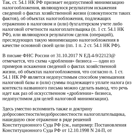
Так, ст. 54.1 НК РФ признает недопустимой минимизацию
налогообложения, являющуюся результатом искажения
сведений о фактах хозяйственной жизни (совокупности таких
фактов), об объектах налогообложения, подлежащих
отражению в налоговом и (или) бухгалтерском учете либо
налоговой отчетности налогоплательщика (п. 1 ст. 54.1 НК
РФ), или являющуюся результатом сделок (операций),
преследующих такую минимизацию налогообложения в
качестве основной своей цели (пп. 1 п. 2 ст. 54.1 НК РФ).
В письме ФНС России от 31.10.2017 N ЕД-4-9/22123@
отмечается, что схема «дробления» бизнеса — один из
примеров искажения сведений о фактах хозяйственной
жизни, об объектах налогообложения, что согласно п. 1 ст.
54.1 НК РФ является недопустимым способом уменьшения
налоговой базы и (или) суммы подлежащего уплате налога (из
контекста названного письма можно сделать вывод, что речь
идет как раз об искусственном «дроблении» бизнеса,
недопустимом для целей налоговой минимизации).
Здесь уместно вспомнить также и доктрину
добросовестности/недобросовестности налогоплательщика,
нашедшую свое отражение в ряде решений
Конституционного Суда РФ (см., например: Постановления
Конституционного Суда РФ от 12.10.1998 N 24-П, от