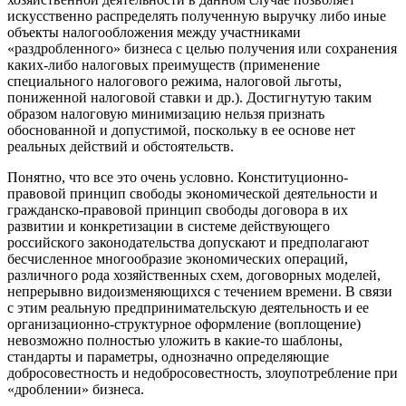
искусственно распределять полученную выручку либо иные
объекты налогообложения между участниками
«раздробленного» бизнеса с целью получения или сохранения
каких-либо налоговых преимуществ (применение
специального налогового режима, налоговой льготы,
пониженной налоговой ставки и др.). Достигнутую таким
образом налоговую минимизацию нельзя признать
обоснованной и допустимой, поскольку в ее основе нет
реальных действий и обстоятельств.
Понятно, что все это очень условно. Конституционно-
правовой принцип свободы экономической деятельности и
гражданско-правовой принцип свободы договора в их
развитии и конкретизации в системе действующего
российского законодательства допускают и предполагают
бесчисленное многообразие экономических операций,
различного рода хозяйственных схем, договорных моделей,
непрерывно видоизменяющихся с течением времени. В связи
с этим реальную предпринимательскую деятельность и ее
организационно-структурное оформление (воплощение)
невозможно полностью уложить в какие-то шаблоны,
стандарты и параметры, однозначно определяющие
добросовестность и недобросовестность, злоупотребление при
«дроблении» бизнеса.