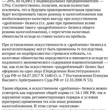
— 20%, по НДФЛ у индивидуальных предпринимателей —
13%). Соответственно, полагаем, нельзя полностью
исключать, что в будущем правоприменительная практика
будет воспринимать такую разницу в налогообложении как
необоснованную налоговую выгоду при искусственном
«дроблении» бизнеса (т.е. даже при применении всеми
участниками такого «раздробленного» бизнеса общего
режима налогообложения), с пересчетом налоговых
обязательств исходя из ставки налога на прибыль.
При установлении искусственности в «дроблении» бизнеса к
налогоплательщику могут быть применены те последствия,
которые он недобросовестно стремился избежать, т.е.
налоговые обязательства определяются и вменяются исходя из
подлинного экономического содержания взаимоотношений —
так, как если бы искусственно «раздробленный» бизнес был
оформлен на одно лицо (Определение Конституционного
Суда РФ от 04.07.2017 N 1440-О, п. 7 Постановления Пленума
Высшего Арбитражного Суда РФ от 12.10.2006 N 53).
Таким образом, в искусственном «дроблении» бизнеса можно
усмотреть как нарушение общей нормы ст. 54.1 НК РФ, так и
нарушение норм, регламентирующих порядок и условия
(критерии) применения тех или иных режимов
налогообложения. В этом случае «налоговая»