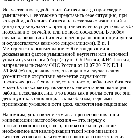
Искусственное «дробление» бизнеса всегда происходит
умышленно. Невозможно представить себе ситуацию, при
которой «дробление» бизнеса на несколько организаций и
(или) индивидуальных предпринимателей осуществлялось бы
неосознанно, случайно или по неосторожности. В любом
случае «дробление» бизнеса целенаправленно инициируется
и осуществляется каким-то лицом (лицами). В п. 1
Методических рекомендаций «Об исследовании и
доказывании фактов умышленной неуплаты или неполной
уплаты сумм налога (сбора)» (утв. СК России, ФНС России,
направлены письмом ФНС России от 13.07.2017 N ЕД-4-
2/13650@) подчеркивается, что в данном случае нельзя
усомниться в отсутствии элементов случайности
происходящего. Схема искусственного «дробления» бизнеса
может быть охарактеризована как элементарная имитация
работы нескольких лиц, в то время как в реальности все они
действуют как одно лицо. Таким образом, первыми
признаками умышленности здесь являются имитационные.
Напомним, установление умысла при необоснованной
минимизации налогообложения — это, наряду с
противозаконностью, еще одно обязательное условие,
необходимое для квалификации такой минимизации в
качестве уголовно наказуемого налогового преступления.