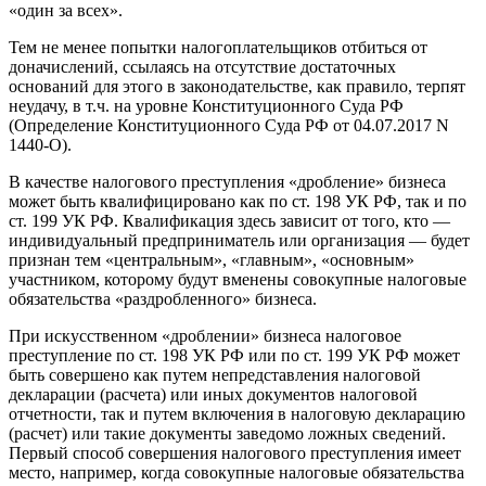
«один за всех».
Тем не менее попытки налогоплательщиков отбиться от
доначислений, ссылаясь на отсутствие достаточных
оснований для этого в законодательстве, как правило, терпят
неудачу, в т.ч. на уровне Конституционного Суда РФ
(Определение Конституционного Суда РФ от 04.07.2017 N
1440-О).
В качестве налогового преступления «дробление» бизнеса
может быть квалифицировано как по ст. 198 УК РФ, так и по
ст. 199 УК РФ. Квалификация здесь зависит от того, кто —
индивидуальный предприниматель или организация — будет
признан тем «центральным», «главным», «основным»
участником, которому будут вменены совокупные налоговые
обязательства «раздробленного» бизнеса.
При искусственном «дроблении» бизнеса налоговое
преступление по ст. 198 УК РФ или по ст. 199 УК РФ может
быть совершено как путем непредставления налоговой
декларации (расчета) или иных документов налоговой
отчетности, так и путем включения в налоговую декларацию
(расчет) или такие документы заведомо ложных сведений.
Первый способ совершения налогового преступления имеет
место, например, когда совокупные налоговые обязательства