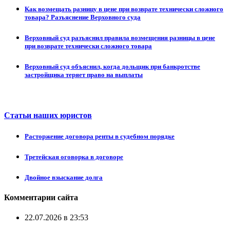
Как возмещать разницу в цене при возврате технически сложного
товара? Разъяснение Верховного суда
Верховный суд разъяснил правила возмещения разницы в цене
при возврате технически сложного товара
Верховный суд объяснил, когда дольщик при банкротстве
застройщика теряет право на выплаты
Статьи наших юристов
Расторжение договора ренты в судебном порядке
Третейская оговорка в договоре
Двойное взыскание долга
Комментарии сайта
22.07.2026 в 23:53