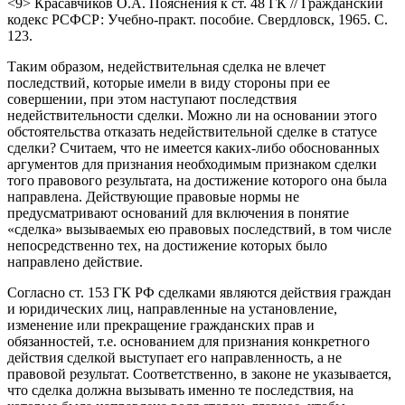
<9> Красавчиков О.А. Пояснения к ст. 48 ГК // Гражданский
кодекс РСФСР: Учебно-практ. пособие. Свердловск, 1965. С.
123.
Таким образом, недействительная сделка не влечет
последствий, которые имели в виду стороны при ее
совершении, при этом наступают последствия
недействительности сделки. Можно ли на основании этого
обстоятельства отказать недействительной сделке в статусе
сделки? Считаем, что не имеется каких-либо обоснованных
аргументов для признания необходимым признаком сделки
того правового результата, на достижение которого она была
направлена. Действующие правовые нормы не
предусматривают оснований для включения в понятие
«сделка» вызываемых ею правовых последствий, в том числе
непосредственно тех, на достижение которых было
направлено действие.
Согласно ст. 153 ГК РФ сделками являются действия граждан
и юридических лиц, направленные на установление,
изменение или прекращение гражданских прав и
обязанностей, т.е. основанием для признания конкретного
действия сделкой выступает его направленность, а не
правовой результат. Соответственно, в законе не указывается,
что сделка должна вызывать именно те последствия, на