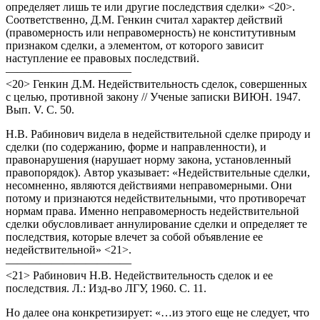
определяет лишь те или другие последствия сделки» <20>.
Соответственно, Д.М. Генкин считал характер действий
(правомерность или неправомерность) не конститутивным
признаком сделки, а элементом, от которого зависит
наступление ее правовых последствий.
———————————
<20> Генкин Д.М. Недействительность сделок, совершенных
с целью, противной закону // Ученые записки ВИЮН. 1947.
Вып. V. С. 50.
Н.В. Рабинович видела в недействительной сделке природу и
сделки (по содержанию, форме и направленности), и
правонарушения (нарушает норму закона, установленный
правопорядок). Автор указывает: «Недействительные сделки,
несомненно, являются действиями неправомерными. Они
потому и признаются недействительными, что противоречат
нормам права. Именно неправомерность недействительной
сделки обусловливает аннулирование сделки и определяет те
последствия, которые влечет за собой объявление ее
недействительной» <21>.
———————————
<21> Рабинович Н.В. Недействительность сделок и ее
последствия. Л.: Изд-во ЛГУ, 1960. С. 11.
Но далее она конкретизирует: «…из этого еще не следует, что