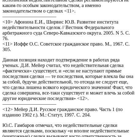
каким-то особым законодательством, а именно
законодательством о сделках <11>.
———————————
<10> Афонина Е.И., Ширвис Ю.В. Развитие института
недействительности сделок // Вестник Федерального
арбитражного суда Северо-Кавказского округа. 2005. N 5. С.
76.
<11> Иоффе О.С. Советское гражданское право. М., 1967. С.
305.
Данная позиция находит подтверждение в работах ряда
ученых. Д.И. Мейер считал, что недействительная сделка
«фактически» существует, и «если не наступают прямые
последствия сделки — те последствия, которые влекла бы она
за собой, будучи действительной, то отсюда не следует еще,
что сделка лишена всякого юридического значения! Факт, что
сделка совершена, все-таки существует и может влечь за собой
другие юридические последствия» <12>.
———————————
<12> Мейер Д.И. Русское гражданское право. Часть 1 (по
изданию 1902 г.). М.: Статут, 1997. С. 204.
Ю.С. Гамбаров отмечал, что недействительные сделки
являются сделками, поскольку «и вполне недействительные
(ничтожные) сделки вызывают часто ответственность за