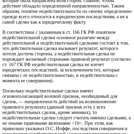
которые была направлена воля сторон, главное, чтобы
действие обладало определенной направленностью. Таким
образом, понятие недействительности по своему определению
прежде всего относится к юридическим последствиям, а не к
самой сделке как к юридическому факту.
В соответствии с указанным в ст. 166 ГК РФ понятием
недействительной сделки основное различие между
действительной и недействительной сделками состоит в том,
что действительная сделка вызывает результат, которого
хотели достичь стороны, а недействительная сделка не
порождает желаемый сторонами правовой результат (согласно
ст. 167 ГК РФ недействительная сделка не влечет
юридических последствий, за исключением тех, которые
связаны с ее недействительностью, и недействительна с
момента ее совершения).
Поскольку недействительные сделки имеют
основополагающий волевой признак, необходимый для
сделок, — направленность действий на возникновение
правового результата (данный признак есть у всех
недействительных сделок, кроме мнимых), то
недействительные сделки следует считать именно сделками, а
не иными правовыми явлениями <10>. При этом, как
правильно указывал О.С. Иоффе, последствия совершения и
исполнения недействительной сделки регламентируются не