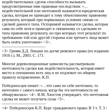
недействительных сделок способности вызывать
предусмотренные ими правовые последствия: «…
недействительной или ничтожной называется юридическая
сделка, которая не приводит к тому объективному правовому
результату, который при нормальных условиях связан со
сделкой данного типа. Оспоримой называется сделка, которая
сама по себе хотя и приводит к связанному со сделками ее
типа правовому результату, но при которых этот результат по
требованию той или другой стороны или третьего лица может
быть опять уничтожен» <3>.
———————————
<3> Гримм Д.Д. Лекции по догме римского права (по изданию
1916 г.). М., 2003. С. 171.
Многие дореволюционные цивилисты рассматривали
ничтожность сделки как недействительность, которая имеет
место в отношении всех лиц и не подлежит по общему
правилу исправлению. К.П.
Победоносцев пишет: «…что само по себе ничтожно, то
ничтожно с самого начала, когда бы эта ничтожность ни
обнаружилась» <4>. В.М. Хвостов утверждает, что ничтожная
сделка не может получить силы <5>.
———————————
<4> Победоносцев К.П. Курс гражданского права: В 3 т. Т. 3 /