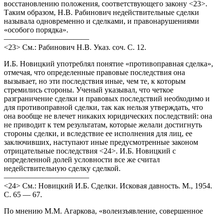
восстановлению положения, соответствующего закону <23>.
Таким образом, Н.В. Рабинович недействительные сделки
называла одновременно и сделками, и правонарушениями
«особого порядка».
———————————
<23> См.: Рабинович Н.В. Указ. соч. С. 12.
И.Б. Новицкий употреблял понятие «противоправная сделка»,
отмечая, что определенные правовые последствия она
вызывает, но эти последствия иные, чем те, к которым
стремились стороны. Ученый указывал, что четкое
разграничение сделки и правовых последствий необходимо и
для противоправной сделки, так как нельзя утверждать, что
она вообще не влечет никаких юридических последствий: она
не приводит к тем результатам, которые желали достигнуть
стороны сделки, и вследствие ее исполнения для лиц, ее
заключивших, наступают иные предусмотренные законом
отрицательные последствия <24>. И.Б. Новицкий с
определенной долей условности все же считал
недействительную сделку сделкой.
———————————
<24> См.: Новицкий И.Б. Сделки. Исковая давность. М., 1954.
С. 65 — 67.
По мнению М.М. Агаркова, «волеизъявление, совершенное