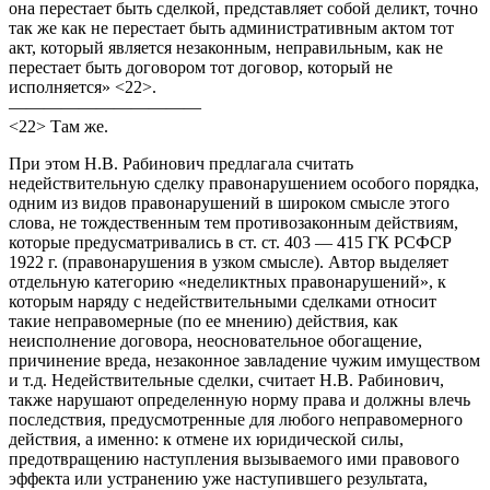
она перестает быть сделкой, представляет собой деликт, точно
так же как не перестает быть административным актом тот
акт, который является незаконным, неправильным, как не
перестает быть договором тот договор, который не
исполняется» <22>.
———————————
<22> Там же.
При этом Н.В. Рабинович предлагала считать
недействительную сделку правонарушением особого порядка,
одним из видов правонарушений в широком смысле этого
слова, не тождественным тем противозаконным действиям,
которые предусматривались в ст. ст. 403 — 415 ГК РСФСР
1922 г. (правонарушения в узком смысле). Автор выделяет
отдельную категорию «неделиктных правонарушений», к
которым наряду с недействительными сделками относит
такие неправомерные (по ее мнению) действия, как
неисполнение договора, неосновательное обогащение,
причинение вреда, незаконное завладение чужим имуществом
и т.д. Недействительные сделки, считает Н.В. Рабинович,
также нарушают определенную норму права и должны влечь
последствия, предусмотренные для любого неправомерного
действия, а именно: к отмене их юридической силы,
предотвращению наступления вызываемого ими правового
эффекта или устранению уже наступившего результата,