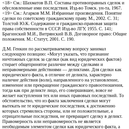
<18> См.: Шахматов В.П. Составы противоправных сделок и
обусловленные ими последствия. Изд-во Томск. ун-та, 1967.
<19> См.: Агарков М.М. Избранные произведения. Понятие
сделки по советскому гражданскому праву. М., 2002. С. 31;
Толстой Ю.К. Содержание и гражданско-правовая защита
права собственности в СССР. Изд-во ЛГУ, 1955. С. 141;
Брагинский М.И., Витрянский В.В. Договорное право: Общие
положения. М.: Статут, 2001. С. 190.
Д.М. Генкин по рассматриваемому вопросу занимал
следующую позицию: «Могут указать, что признание
ничтожных сделок за сделки (как вид юридических фактов)
стирает общепринятое различие между сделками и
неправомерными действиями — деликтами. Для сделки как
юридического факта, в отличие от деликта, характерно
наличие действия (воли), направленного на установление,
изменение или прекращение гражданского правоотношения,
тогда как при деликте лицо, его совершившее, вовсе не
желает наступления тех или иных правовых последствий. То
обстоятельство, что из факта заключения сделки могут
вытекать не те юридические последствия, к достижению
которых стремились стороны, или не положительные, а
отрицательные последствия, не превращает сделку в деликт.
Правомерность или неправомерность не является
необходимым элементом сделки как юридического факта, а