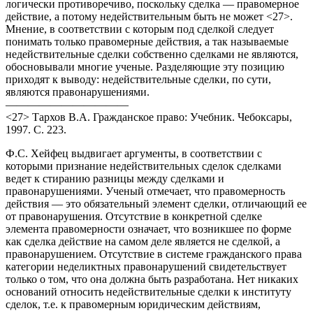
логически противоречиво, поскольку сделка — правомерное
действие, а потому недействительным быть не может <27>.
Мнение, в соответствии с которым под сделкой следует
понимать только правомерные действия, а так называемые
недействительные сделки собственно сделками не являются,
обосновывали многие ученые. Разделяющие эту позицию
приходят к выводу: недействительные сделки, по сути,
являются правонарушениями.
———————————
<27> Тархов В.А. Гражданское право: Учебник. Чебоксары,
1997. С. 223.
Ф.С. Хейфец выдвигает аргументы, в соответствии с
которыми признание недействительных сделок сделками
ведет к стиранию разницы между сделками и
правонарушениями. Ученый отмечает, что правомерность
действия — это обязательный элемент сделки, отличающий ее
от правонарушения. Отсутствие в конкретной сделке
элемента правомерности означает, что возникшее по форме
как сделка действие на самом деле является не сделкой, а
правонарушением. Отсутствие в системе гражданского права
категории неделиктных правонарушений свидетельствует
только о том, что она должна быть разработана. Нет никаких
оснований относить недействительные сделки к институту
сделок, т.е. к правомерным юридическим действиям,