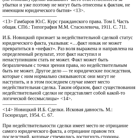
убытки и уже поэтому не могут быть отнесены к фактам, не
имеющим юридического бытия» <13>.
———————————
<13> Гамбаров Ю.С. Курс гражданского права. Том I. Часть
общая. СПб.: Типография М.М. Стасюлевича, 1911. С. 711.
И.Б. Новицкий признает за недействительной сделкой статус
юридического факта, указывая: «…факт никак не может
превратиться в «нефакт». Раз воля выражена и направлена на
определенный результат, этот факт наступил и
ненаступившим стать не может. Факт может быть
безразличным с точки зрения права, но недействительным
быть не может. Другое дело — те юридические последствия,
которые с ним нормально связываются: они могут не
наступить, и в этом последнем случае имеет место
недействительная сделка. Таким образом, факт существования
недействительной сделки не представляет собой какой-то
логической бессмыслицы» <14>.
———————————
<14> Новицкий И.Б. Сделки. Исковая давность. М.:
Госюриздат, 1954. С. 67.
При недействительности сделки имеет место не отрицание
самого юридического факта, а отрицание правом тех
последствий, которые стремились достигнуть стороны.