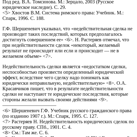
Под ред. В.А. Томсинова. М.: Зерцало, 2003 (Русское
юридическое наследие). С. 29.
<5> Хвостов В.М. Система римского права: Учебник. М.:
Спарк, 1996. С. 188.
Г.Ф. Шершеневич указывал, что «недействительная сделка не
производит таких последствий, которых предполагалось
достигнуть совершением ее» <6>. Н. Растеряев отмечал, что
при недействительности сделок «некоторый, желаемый
результат не происходит или если и происходит — не в
желаемом объеме» <7>.
Недействительность сделки является «недостатком сделки,
неспособностью произвести определенный юридический
эффект, вследствие чего сделку надо понимать как
юридически неправильную, недействительную» <8>. О.А.
Красавчиков пишет, что в результате недействительности
сделки не наступают те юридические последствия, которые
стороны желали вызвать своими действиями <9>.
———————————
<6> Шершеневич Г.Ф. Учебник русского гражданского права
(по изданию 1907 г.). М.: Спарк, 1995. С. 127.
<7> Растеряев Н. Недействительность юридических сделок по
русскому праву. СПб., 1901. С. 4.
<8> См.: Там же. С. 6.