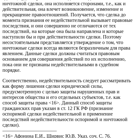
ничтожной сделки, она исполняется сторонами, т.е., как и
действительная, она влечет возникновение, изменение и
прекращение правоотношений. Получается, что сделка до
момента признания ее недействительной вызывает правовые
последствия, и они совершенно не отличаются от тех
последствий, на которые она была направлена и которые
наступили бы и при действительности сделки. Поэтому
несостоятельным представляется утверждение о том, что
ничтожные сделки всегда являются безразличным для права
явлением. Данные сделки должны считаться правовым
основанием для совершения действий по их исполнению,
пока они не признаны недействительными в судебном
порядке.
Соответственно, недействительность следует рассматривать
как форму лишения сделки юридической силы,
предусмотренную с целью защиты нарушенных прав и
интересов общества и его отдельных субъектов, т.е. как
способ защиты права <16>. Данный способ защиты
гражданских прав указан в ст. 12 ГК РФ (признание
оспоримой сделки недействительной и применение
последствий недействительности оспоримой и ничтожной
сделки).
———————————
<16> Афонина Е.И., Ширвис Ю.В. Указ. соч. С. 76.