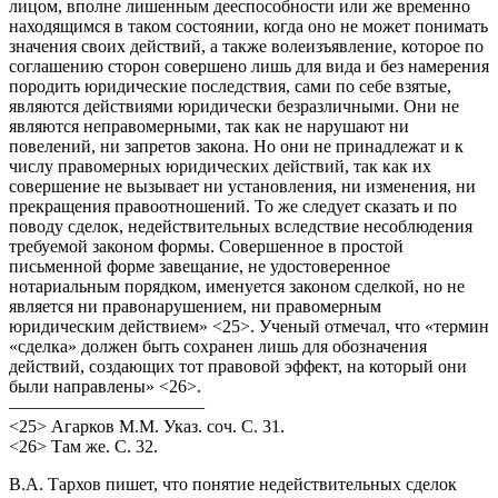
лицом, вполне лишенным дееспособности или же временно
находящимся в таком состоянии, когда оно не может понимать
значения своих действий, а также волеизъявление, которое по
соглашению сторон совершено лишь для вида и без намерения
породить юридические последствия, сами по себе взятые,
являются действиями юридически безразличными. Они не
являются неправомерными, так как не нарушают ни
повелений, ни запретов закона. Но они не принадлежат и к
числу правомерных юридических действий, так как их
совершение не вызывает ни установления, ни изменения, ни
прекращения правоотношений. То же следует сказать и по
поводу сделок, недействительных вследствие несоблюдения
требуемой законом формы. Совершенное в простой
письменной форме завещание, не удостоверенное
нотариальным порядком, именуется законом сделкой, но не
является ни правонарушением, ни правомерным
юридическим действием» <25>. Ученый отмечал, что «термин
«сделка» должен быть сохранен лишь для обозначения
действий, создающих тот правовой эффект, на который они
были направлены» <26>.
———————————
<25> Агарков М.М. Указ. соч. С. 31.
<26> Там же. С. 32.
В.А. Тархов пишет, что понятие недействительных сделок