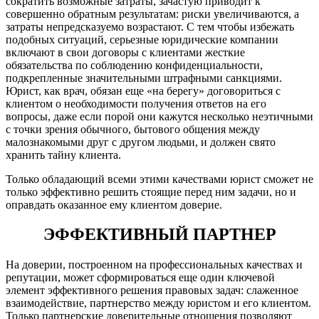
сократить возможные затраты, зачастую приводит к
совершенно обратным результатам: риски увеличиваются, а
затраты непредсказуемо возрастают. С тем чтобы избежать
подобных ситуаций, серьезные юридические компании
включают в свои договоры с клиентами жесткие
обязательства по соблюдению конфиденциальности,
подкрепленные значительными штрафными санкциями.
Юрист, как врач, обязан еще «на берегу» договориться с
клиентом о необходимости получения ответов на его
вопросы, даже если порой они кажутся несколько неэтичными
с точки зрения обычного, бытового общения между
малознакомыми друг с другом людьми, и должен свято
хранить тайну клиента.
Только обладающий всеми этими качествами юрист сможет не
только эффективно решить стоящие перед ним задачи, но и
оправдать оказанное ему клиентом доверие.
ЭФФЕКТИВНЫЙ ПАРТНЕР
На доверии, построенном на профессиональных качествах и
репутации, может сформироваться еще один ключевой
элемент эффективного решения правовых задач: слаженное
взаимодействие, партнерство между юристом и его клиентом.
Только партнерские доверительные отношения позволяют