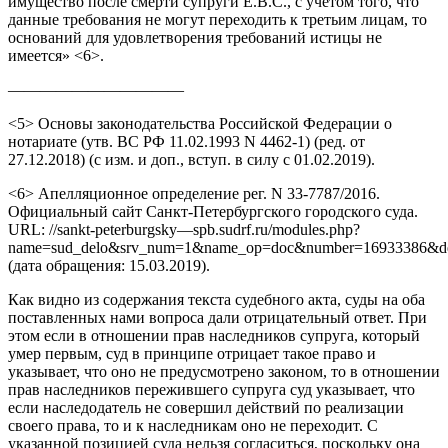
имущество после смерти супруги Е.В.С., с учетом того, что
данные требования не могут переходить к третьим лицам, то
оснований для удовлетворения требований истицы не
имеется» <6>.
———————————
<5> Основы законодательства Российской Федерации о
нотариате (утв. ВС РФ 11.02.1993 N 4462-1) (ред. от
27.12.2018) (с изм. и доп., вступ. в силу с 01.02.2019).
<6> Апелляционное определение рег. N 33-7787/2016.
Официальный сайт Санкт-Петербургского городского суда.
URL: //sankt-peterburgsky—spb.sudrf.ru/modules.php?
name=sud_delo&srv_num=1&name_op=doc&number=16933386&de
(дата обращения: 15.03.2019).
Как видно из содержания текста судебного акта, суды на оба
поставленных нами вопроса дали отрицательный ответ. При
этом если в отношении прав наследников супруга, который
умер первым, суд в принципе отрицает такое право и
указывает, что оно не предусмотрено законом, то в отношении
прав наследников пережившего супруга суд указывает, что
если наследодатель не совершил действий по реализации
своего права, то и к наследникам оно не переходит. С
указанной позицией суда нельзя согласиться, поскольку она