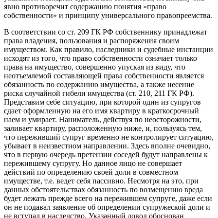
явно противоречит содержанию понятия «право
собственности» и принципу универсального правопреемства.
В соответствии со ст. 209 ГК РФ собственнику принадлежат
права владения, пользования и распоряжения своим
имуществом. Как правило, наследники и судебные инстанции
исходят из того, что право собственности означает только
права на имущество, совершенно упуская из виду, что
неотъемлемой составляющей права собственности является
обязанность по содержанию имущества, а также несение
риска случайной гибели имущества (ст. 210, 211 ГК РФ).
Представим себе ситуацию, при которой один из супругов
сдает оформленную на его имя квартиру в краткосрочный
наем и умирает. Наниматель, действуя по неосторожности,
заливает квартиру, расположенную ниже, и, пользуясь тем,
что переживший супруг временно не контролирует ситуацию,
убывает в неизвестном направлении. Здесь вполне очевидно,
что в первую очередь претензии соседей будут направлены к
пережившему супругу. Но данное лицо не совершает
действий по определению своей доли в совместном
имуществе, т.е. ведет себя пассивно. Несмотря на это, при
данных обстоятельствах обязанность по возмещению вреда
будет лежать прежде всего на пережившем супруге, даже если
он не подавал заявление об определении супружеской доли и
не вступал в наследство. Указанный довод обоснован