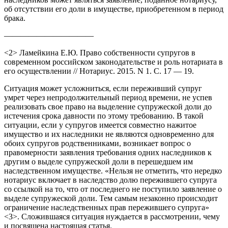
об отсутствии его доли в имуществе, приобретенном в период
брака.
———————————
<2> Ламейкина Е.Ю. Право собственности супругов в
современном российском законодательстве и роль нотариата в
его осуществлении // Нотариус. 2015. N 1. С. 17 — 19.
Ситуация может усложниться, если переживший супруг
умрет через непродолжительный период времени, не успев
реализовать свое право на выделение супружеской доли до
истечения срока давности по этому требованию. В такой
ситуации, если у супругов имеется совместно нажитое
имущество и их наследники не являются одновременно для
обоих супругов родственниками, возникает вопрос о
правомерности заявления требования одних наследников к
другим о выделе супружеской доли в перешедшем им
наследственном имуществе. «Нельзя не отметить, что нередко
нотариус включает в наследство долю пережившего супруга
со ссылкой на то, что от последнего не поступило заявление о
выделе супружеской доли. Тем самым незаконно происходит
ограничение наследственных прав пережившего супруга»
<3>. Сложившаяся ситуация нуждается в рассмотрении, чему
и посвящена настоящая статья.