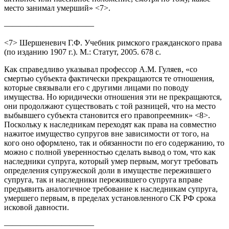
место занимал умерший» <7>.
———————————
<7> Шершеневич Г.Ф. Учебник римского гражданского права
(по изданию 1907 г.). М.: Статут, 2005. 678 с.
Как справедливо указывал профессор А.М. Гуляев, «со
смертью субъекта фактически прекращаются те отношения,
которые связывали его с другими лицами по поводу
имущества. Но юридически отношения эти не прекращаются,
они продолжают существовать с той разницей, что на место
выбывшего субъекта становится его правопреемник» <8>.
Поскольку к наследникам переходят как права на совместно
нажитое имущество супругов вне зависимости от того, на
кого оно оформлено, так и обязанности по его содержанию, то
можно с полной уверенностью сделать вывод о том, что как
наследники супруга, который умер первым, могут требовать
определения супружеской доли в имуществе пережившего
супруга, так и наследники пережившего супруга вправе
предъявить аналогичное требование к наследникам супруга,
умершего первым, в пределах установленного СК РФ срока
исковой давности.
———————————