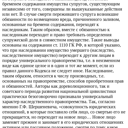
бременем содержания имущества супругов, существующим
независимо от того, совершены ли вышеуказанные действия
или нет. В случае смерти пережившего супруга возникшие
обязанности по возмещению вреда, причиненного заливом,
основанные на бремени содержания, переходят к
наследникам. Таким образом, вместе с обязанностью к
наследникам переходит и право требовать определения
супружеской доли в совместном имуществе. Такие выводы
основаны на содержании ст. 1110 ГК РФ, в которой указано,
что при наследовании имущество умершего (наследство,
наследственное имущество) переходит к другим лицам в
порядке универсального правопреемства, т.е. в неизменном
виде как единое целое и в один и тот же момент, если из
правил данного Кодекса не следует иное. Наследование,
таким образом, относится к числу производных, т.е.
основанных на правопреемстве, способов приобретения прав
и обязанностей. Авторы как дореволюционного, так и
советского периода развития национальной цивилистики
практически безоговорочно признавали универсальный
характер наследственного правопреемства. Так, согласно
мнению Г.Ф. Шершеневича, «совокупность юридических
отношений, в которые поставило себя лицо, со смертью его не
прекращается, но переходит на новое лицо… Новое лицо
заменяет прежнее и занимает в его юридических отношениях
активное или пассивное положение, смотря по тому, какое