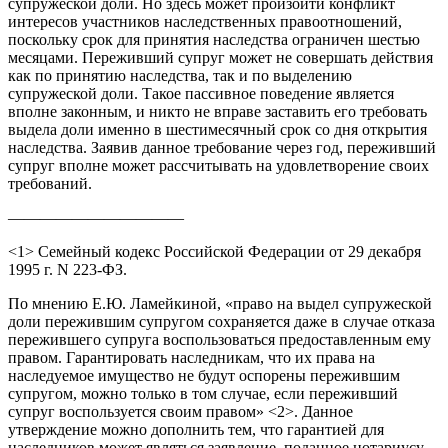
супружеской доли. Но здесь может произойти конфликт
интересов участников наследственных правоотношений,
поскольку срок для принятия наследства ограничен шестью
месяцами. Переживший супруг может не совершать действия
как по принятию наследства, так и по выделению
супружеской доли. Такое пассивное поведение является
вполне законным, и никто не вправе заставить его требовать
выдела доли именно в шестимесячный срок со дня открытия
наследства. Заявив данное требование через год, переживший
супруг вполне может рассчитывать на удовлетворение своих
требований.
———————————
<1> Семейный кодекс Российской Федерации от 29 декабря
1995 г. N 223-ФЗ.
По мнению Е.Ю. Ламейкиной, «право на выдел супружеской
доли пережившим супругом сохраняется даже в случае отказа
пережившего супруга воспользоваться предоставленным ему
правом. Гарантировать наследникам, что их права на
наследуемое имущество не будут оспорены пережившим
супругом, можно только в том случае, если переживший
супруг воспользуется своим правом» <2>. Данное
утверждение можно дополнить тем, что гарантией для
наследников может являться заявление, поданное нотариусу,