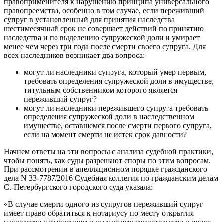
правоприменителя к нарушению принципа универсального
правопреемства, особенно в том случае, если переживший
супруг в установленный для принятия наследства
шестимесячный срок не совершает действий по принятию
наследства и по выделению супружеской доли и умирает
менее чем через три года после смерти своего супруга. Для
всех наследников возникает два вопроса:
могут ли наследники супруга, который умер первым,
требовать определения супружеской доли в имуществе,
титульным собственником которого является
переживший супруг?
могут ли наследники пережившего супруга требовать
определения супружеской доли в наследственном
имуществе, оставшемся после смерти первого супруга,
если на момент смерти не истек срок давности?
Начнем ответы на эти вопросы с анализа судебной практики,
чтобы понять, как суды разрешают споры по этим вопросам.
При рассмотрении в апелляционном порядке гражданского
дела N 33-7787/2016 Судебная коллегия по гражданским делам
С.-Петербургского городского суда указала:
«В случае смерти одного из супругов переживший супруг
имеет право обратиться к нотариусу по месту открытия
наследства с заявлением о выдаче ему свидетельства о праве