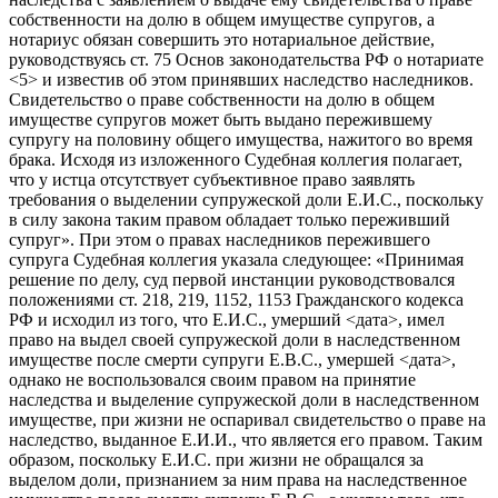
собственности на долю в общем имуществе супругов, а
нотариус обязан совершить это нотариальное действие,
руководствуясь ст. 75 Основ законодательства РФ о нотариате
<5> и известив об этом принявших наследство наследников.
Свидетельство о праве собственности на долю в общем
имуществе супругов может быть выдано пережившему
супругу на половину общего имущества, нажитого во время
брака. Исходя из изложенного Судебная коллегия полагает,
что у истца отсутствует субъективное право заявлять
требования о выделении супружеской доли Е.И.С., поскольку
в силу закона таким правом обладает только переживший
супруг». При этом о правах наследников пережившего
супруга Судебная коллегия указала следующее: «Принимая
решение по делу, суд первой инстанции руководствовался
положениями ст. 218, 219, 1152, 1153 Гражданского кодекса
РФ и исходил из того, что Е.И.С., умерший <дата>, имел
право на выдел своей супружеской доли в наследственном
имуществе после смерти супруги Е.В.С., умершей <дата>,
однако не воспользовался своим правом на принятие
наследства и выделение супружеской доли в наследственном
имуществе, при жизни не оспаривал свидетельство о праве на
наследство, выданное Е.И.И., что является его правом. Таким
образом, поскольку Е.И.С. при жизни не обращался за
выделом доли, признанием за ним права на наследственное