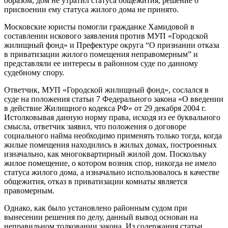
образом, дом не утратил статуса общежития, решение о
присвоении ему статуса жилого дома не принято.
Московские юристы помогли гражданке Хамидовой в
составлении искового заявления против МУП «Городской
жилищный фонд» и Префектуре округа “О признании отказа
в приватизации жилого помещения неправомерным” и
представляли ее интересы в районном суде по данному
судебному спору.
Ответчик, МУП «Городской жилищный фонд», сослался в
суде на положения статьи 7 Федерального закона «О введении
в действие Жилищного кодекса РФ» от 29 декабря 2004 г.
Истолковывая данную норму права, исходя из ее буквального
смысла, ответчик заявил, что положения о договоре
социального найма необходимо применять только тогда, когда
жилые помещения находились в жилых домах, построенных
изначально, как многоквартирный жилой дом. Поскольку
жилое помещение, о котором возник спор, никогда не имело
статуса жилого дома, а изначально использовалось в качестве
общежития, отказ в приватизации комнаты является
правомерным.
Однако, как было установлено районным судом при
вынесении решения по делу, данный вывод основан на
неправильном толковании закона. Из содержания статьи